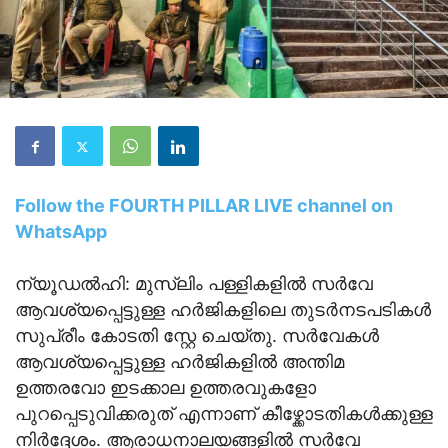
Follow the FOURTH PILLAR LIVE channel on
WhatsApp
ന്യൂഡൽഹി: മുസ്ലിം പള്ളികളിൽ സർവേ
ആവശ്യപ്പെട്ടുള്ള ഹർജികളിലെ തുടർനടപടികൾ
സുപ്രീം കോടതി സ്റ്റേ ചെയ്തു. സർവേകൾ
ആവശ്യപ്പെട്ടുള്ള ഹർജികളിൽ അന്തിമ
ഉത്തരവോ ഇടക്കാല ഉത്തരവുകളോ
പുറപ്പെടുവിക്കരുത് എന്നാണ് കീഴ്ക്കോടതികൾക്കുള്ള
നിർദ്ദേശം. ആരാധനാലയങ്ങളിൽ സർവേ