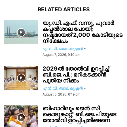
RELATED ARTICLES
യു.ഡി.എഫ്. വന്നു, പൂവാർ
കപ്പൽശാല പോയി;
നഷ്ടമായത് 2,000 കോടിയുടെ
നിക്ഷേപം
എൻ.വി. ബാലകൃഷ്ണൻ
-
August 7, 2026, 9:10 am
2029ൽ തോല്‍വി ഉറപ്പിച്ച്
ബി.ജെ.പി.; മറികടക്കാൻ
പുതിയ നീക്കം
എൻ.വി. ബാലകൃഷ്ണൻ
-
August 5, 2026, 6:19 pm
ബിഹാറിലും ജെൻ സി
കൊടുങ്കാറ്റ്; ബി.ജെ.പിയുടെ
തോൽവി ഉറപ്പിച്ചതിങ്ങനെ