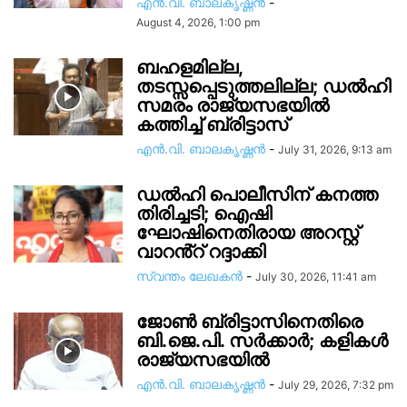
എൻ.വി. ബാലകൃഷ്ണൻ
-
August 4, 2026, 1:00 pm
ബഹളമില്ല,
തടസ്സപ്പെടുത്തലില്ല; ഡൽഹി
സമരം രാജ്യസഭയിൽ
കത്തിച്ച് ബ്രിട്ടാസ്
എൻ.വി. ബാലകൃഷ്ണൻ
-
July 31, 2026, 9:13 am
ഡൽഹി പൊലീസിന് കനത്ത
തിരിച്ചടി; ഐഷി
ഘോഷിനെതിരായ അറസ്റ്റ്
വാറൻ്റ് റദ്ദാക്കി
സ്വന്തം ലേഖകന്‍
-
July 30, 2026, 11:41 am
ജോൺ ബ്രിട്ടാസിനെതിരെ
ബി.ജെ.പി. സർക്കാർ; കളികൾ
രാജ്യസഭയിൽ
എൻ.വി. ബാലകൃഷ്ണൻ
-
July 29, 2026, 7:32 pm