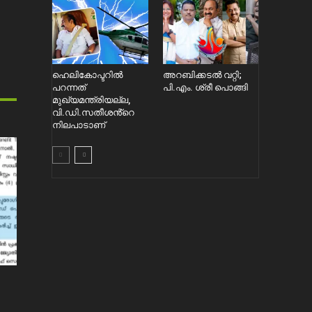
ഹെലികോപ്ടറിൽ
അറബിക്കടൽ വറ്റി;
പറന്നത്
പി.എം. ശ്രീ പൊങ്ങി
മുഖ്യമന്ത്രിയല്ല,
വി.ഡി.സതീശൻ്റെ
നിലപാടാണ്