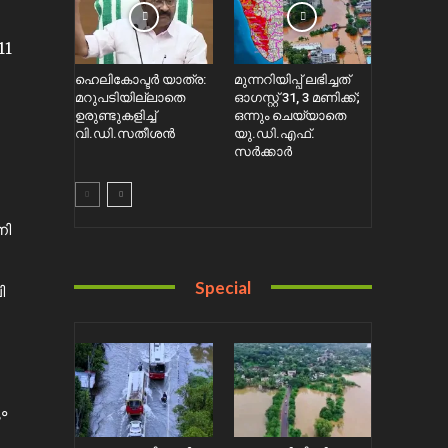
11
ഹെലികോപ്ടര്‍ യാത്ര:
മുന്നറിയിപ്പ് ലഭിച്ചത്
മറുപടിയില്ലാതെ
ഓഗസ്റ്റ് 31, 3 മണിക്ക്;
ഉരുണ്ടുകളിച്ച്
ഒന്നും ചെയ്യാതെ
വി.ഡി.സതീശൻ
യു.ഡി.എഫ്.
സർക്കാര്‍
നി
Special
ി
ം