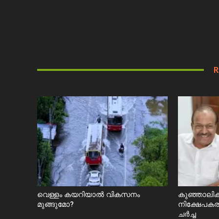
R
വെള്ളം കയറിയാൽ വികസനം
കുഞ്ഞാലിക്
മുങ്ങുമോ?
നിക്ഷേപകരു
ചർച്ച