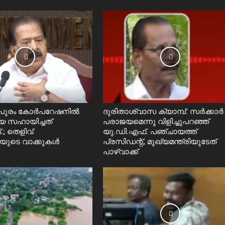
തപുരം കോർപറേഷനിൽ
ദുരിതാശ്വാസ ക്യാമ്പ്: സർക്കാർ
െ സഹായിച്ചത്
പരാജയമെന്നു വിളിച്ചുപറഞ്ഞ്
; തെളിവ്
യു.ഡി.എഫ്. പഞ്ചായത്ത്
ലയുടെ വാക്കുകൾ
പ്രസിഡന്റ്, മുഖ്യമന്ത്രിയുടേത്
പാഴ്വാക്ക്