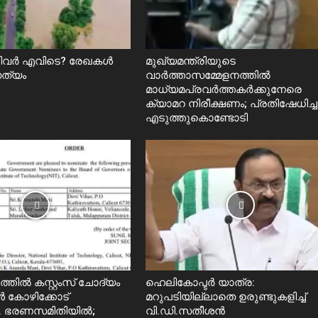
റിവർ എവിടെ? രേഖകൾ
മുഖ്യമന്ത്രിയുടെ
സത്യം
വാർത്താസമ്മേളനത്തിൽ
മാധ്യമപ്രവർത്തകർക്കുനേരെ
ക്യാമറ നിരീക്ഷണം; പ്രതിഷേധിച്ച
എടുത്തുകൊണ്ടോടി
തിൽ കസ്റ്റംസ് ചോദ്യം
ഹെലികോപ്ടര്‍ യാത്ര:
 കോഴിക്കോട്
മറുപടിയില്ലാതെ ഉരുണ്ടുകളിച്ച്
 ഭരണസമിതിയിൽ;
വി.ഡി.സതീശൻ