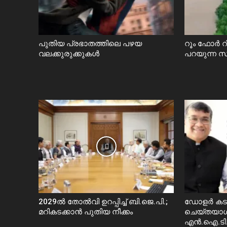
പുതിയ പ്രഭാതത്തിലെ പഴയ
റൂം ഫോർ 
വലക്കുരുക്കുകൾ
പറയുന്ന 
2029ൽ തോല്‍വി ഉറപ്പിച്ച് ബി.ജെ.പി.;
ഡോളർ കടത്
മറികടക്കാൻ പുതിയ നീക്കം
ചെയ്തയാൾ
എൻ.ഐ.ടി.