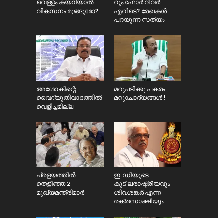
വെള്ളം കയറിയാൽ
റൂം ഫോർ റിവർ
വികസനം മുങ്ങുമോ?
എവിടെ? രേഖകൾ
പറയുന്ന സത്യം
അശോകിന്റെ
മറുപടിക്കു പകരം
വൈദ്യുതിവാദത്തിൽ
മറുചോദ്യങ്ങൾ!!
വെളിച്ചമില്ല
പ്രളയത്തിൽ
ഇ.ഡിയുടെ
തെളിഞ്ഞ 2
കുടിലരാഷ്ട്രീയവും
മുഖ്യമന്ത്രിമാർ
ശിവശങ്കർ എന്ന
രക്തസാക്ഷിയും