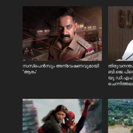
സസ്പെൻസും അന്വേഷണവുമായി
തിരുവനന്
‘ആരം’
ബി.ജെ.പിയ
യു.ഡി.എഫ്.
ചെന്നിത്ത