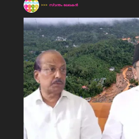
>>>
സ്വന്തം ലേഖകന്‍