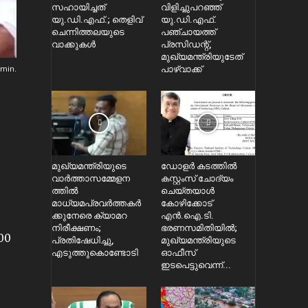
സഹായിച്ചത്
വിളിച്ചുപറഞ്ഞ്
യു.ഡി.എഫ്.; തെളിവ്
യു.ഡി.എഫ്.
ചെന്നിത്തലയുടെ
പഞ്ചായത്ത്
വാക്കുകൾ
പ്രസിഡന്റ്,
മുഖ്യമന്ത്രിയുടേത്
min.
പാഴ്വാക്ക്
മുഖ്യമന്ത്രിയുടെ
ഡോളർ കടത്തിൽ
വാർത്താസമ്മേളന
കസ്റ്റംസ് ചോദ്യം
ത്തിൽ
ചെയ്തയാൾ
മാധ്യമപ്രവർത്തകർ
കോഴിക്കോട്
ക്കുനേരെ ക്യാമറ
എൻ.ഐ.ടി.
നിരീക്ഷണം;
ഭരണസമിതിയിൽ;
00
പ്രതിഷേധിച്ചു,
മുഖ്യമന്ത്രിയുടെ
എടുത്തുകൊണ്ടോടി
ഓഫീസ്
ഇടപെട്ടുവെന്ന്...