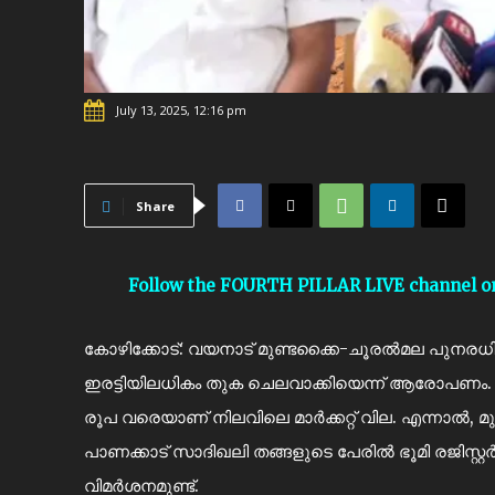
July 13, 2025, 12:16 pm
Share
Follow the FOURTH PILLAR LIVE channel 
കോഴിക്കോട്: വയനാട് മുണ്ടക്കൈ-ചൂരൽമല പുനരധിവാസ 
ഇരട്ടിയിലധികം തുക ചെലവാക്കിയെന്ന് ആരോപണം. തോ
രൂപ വരെയാണ് നിലവിലെ മാർക്കറ്റ് വില. എന്നാൽ, മ
പാണക്കാട് സാദിഖലി തങ്ങളുടെ പേരിൽ ഭൂമി രജിസ്റ
വിമർശനമുണ്ട്.