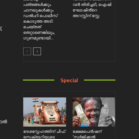
പത്രങ്ങൾക്കും
വൻ തിരിച്ചടി; ഐഷി
ചാനലുകൾക്കും
ഘോഷിൻ്റെ
ഡൽഹി പൊലീസ്
അറസ്റ്റിന് സ്റ്റേ
കൊടുത്ത അടി:
ചെയ്തത്
,
തെറ്റാണെങ്കിലും,
ഗുണമുണ്ടായി…
Special
ഫൈൽ
ദേശസ്നേഹത്തിന് ചീഫ്
ക്ഷേമപെൻഷന്
സെക്രട്ടറിയുടെ
‘സർജിക്കൽ