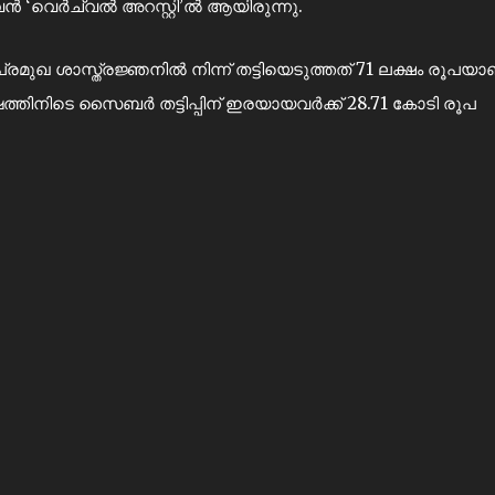
വൻ ‘വെർച്വൽ അറസ്റ്റി’ൽ ആയിരുന്നു.
മുഖ ശാസ്ത്രജ്ഞനിൽ നിന്ന് തട്ടിയെടുത്തത് 71 ലക്ഷം രൂപയാണ
്തിനിടെ സൈബർ തട്ടിപ്പിന് ഇരയായവർക്ക് 28.71 കോടി രൂപ