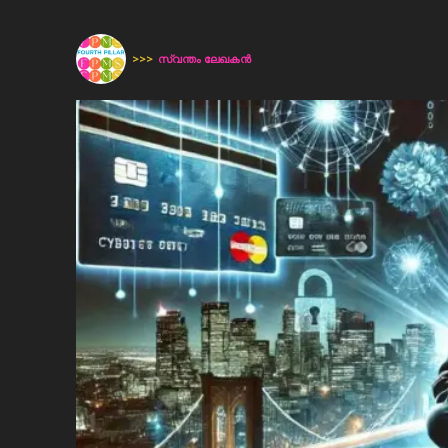
>>>
സ്വന്തം ലേഖകന്‍