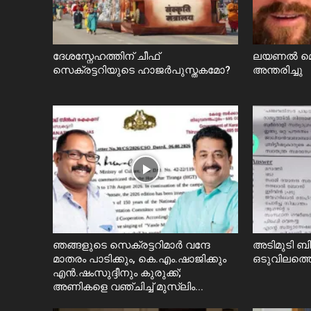
ദേശസ്നേഹത്തിന് ചീഫ്
ലയണൽ മെസ
സെക്രട്ടറിയുടെ ഹാജർപുസ്തകമോ?
അന്തരിച്ചു
ഞങ്ങളുടെ സെക്രട്ടറിമാർ വന്ദേ
അടിമുടി ബി
മാതരം പാടിക്കും, കെ.എം.ഷാജിക്കും
ഒടുവിലത്
എൻ.ഷംസുദ്ദീനും കുരുക്ക്;
അണികളെ വഞ്ചിച്ച് മുസ്ലിം...