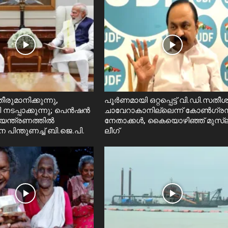
ീരുമാനിക്കുന്നു,
പൂർണമായി ഒറ്റപ്പെട്ട് വി.ഡി.സതീ
രി നടപ്പാക്കുന്നു; പെൻഷൻ
ചാവേറാകാനില്ലെന്ന് കോൺഗ്ര
യന്ത്രണത്തിൽ
നേതാക്കൾ, കൈയൊഴിഞ്ഞ് മുസ്ല
 പിന്തുണച്ച് ബി.ജെ.പി.
ലീഗ്