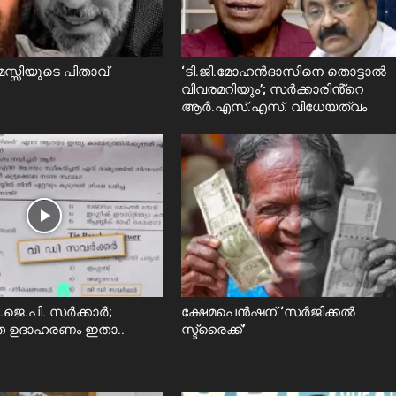
്സിയുടെ പിതാവ്
‘ടി.ജി.മോഹൻദാസിനെ തൊട്ടാൽ
വിവരമറിയും’; സര്‍ക്കാരിൻ്റെ
ആർ.എസ്.എസ്. വിധേയത്വം
.ജെ.പി. സർക്കാർ;
ക്ഷേമപെൻഷന് ‘സർജിക്കൽ
തെ ഉദാഹരണം ഇതാ..
സ്ട്രൈക്ക്’