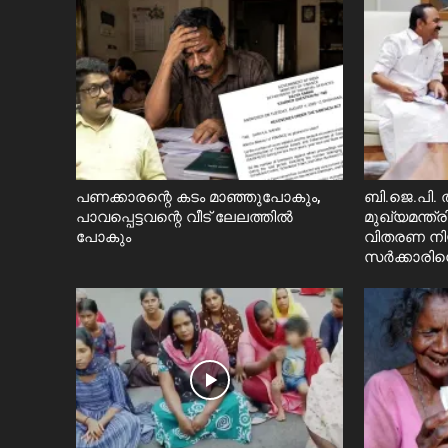
പണക്കാരന്റെ കടം മാഞ്ഞുപോകും,
ബി.ജെ.പി. ത
പാവപ്പെട്ടവന്റെ വീട് ലേലത്തിൽ
മുഖ്യമന്ത്
പോകും
വിതരണ നി
സ‍ർക്കാരിനെ