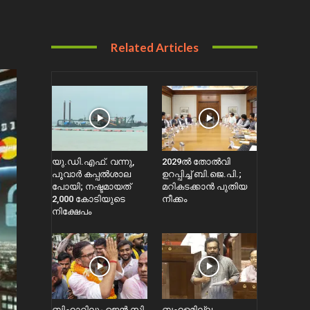
Related Articles
യു.ഡി.എഫ്. വന്നു,
2029ൽ തോല്‍വി
പൂവാർ കപ്പൽശാല
ഉറപ്പിച്ച് ബി.ജെ.പി.;
പോയി; നഷ്ടമായത്
മറികടക്കാൻ പുതിയ
2,000 കോടിയുടെ
നീക്കം
നിക്ഷേപം
ബിഹാറിലും ജെൻ സി
ബഹളമില്ല,