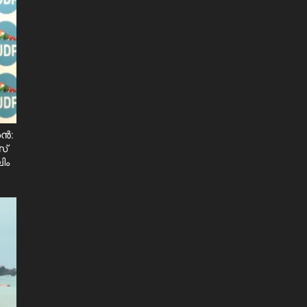
ശൻ:
സ്
ിം