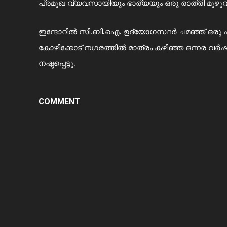
പ്രമുഖ വ്യവസായിയും ഭാര്യയും ഒരു രാത്രി മുഴു
ഇന്ദോറിൽ സി.ബി.ഐ. ഉദ്യോഗസ്ഥർ ചമഞ്ഞ് ഒരു പ്ര
കോഴിക്കോട് നഗരത്തിൽ മാത്രം കഴിഞ്ഞ ഒന്നര വർഷത
നഷ്ടപ്പെട്ടു.
COMMENT