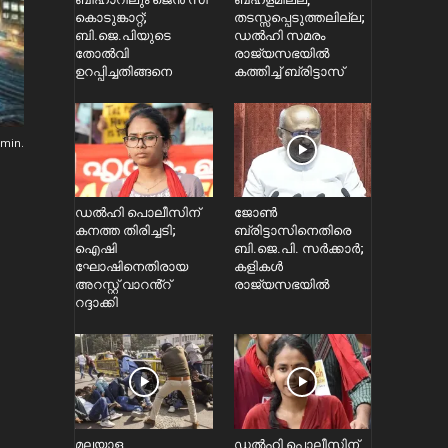
കൊടുങ്കാറ്റ്;
തടസ്സപ്പെടുത്തലില്ല;
ബി.ജെ.പിയുടെ
ഡൽഹി സമരം
തോൽവി
രാജ്യസഭയിൽ
ഉറപ്പിച്ചതിങ്ങനെ
കത്തിച്ച് ബ്രിട്ടാസ്
min.
ഡൽഹി പൊലീസിന്
ജോൺ
കനത്ത തിരിച്ചടി;
ബ്രിട്ടാസിനെതിരെ
ഐഷി
ബി.ജെ.പി. സർക്കാർ;
ഘോഷിനെതിരായ
കളികൾ
അറസ്റ്റ് വാറൻ്റ്
രാജ്യസഭയിൽ
റദ്ദാക്കി
മലയാള
ഡൽഹി പൊലീസിന്