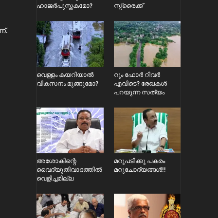
ഹാജർപുസ്തകമോ?
സ്ട്രൈക്ക്’
്.
വെള്ളം കയറിയാൽ
റൂം ഫോർ റിവർ
വികസനം മുങ്ങുമോ?
എവിടെ? രേഖകൾ
പറയുന്ന സത്യം
അശോകിന്റെ
മറുപടിക്കു പകരം
വൈദ്യുതിവാദത്തിൽ
മറുചോദ്യങ്ങൾ!!
വെളിച്ചമില്ല