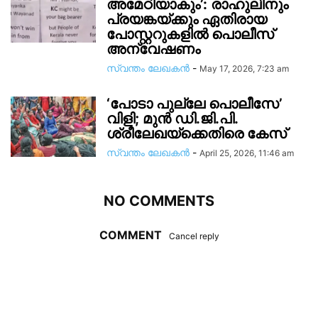
അമേഠിയാകും’: രാഹുലിനും
പ്രയങ്കയ്ക്കും ഏതിരായ
പോസ്റ്ററുകളിൽ പൊലീസ്
അന്വേഷണം
സ്വന്തം ലേഖകന്‍
-
May 17, 2026, 7:23 am
‘പോടാ പുല്ലേ പൊലീസേ’
വിളി; മുൻ ഡി.ജി.പി.
ശ്രീലേഖയ്ക്കെതിരെ കേസ്
സ്വന്തം ലേഖകന്‍
-
April 25, 2026, 11:46 am
NO COMMENTS
COMMENT
Cancel reply