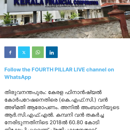
Follow the FOURTH PILLAR LIVE channel on
WhatsApp
തിരുവനന്തപുരം: കേരള ഫിനാന്‍ഷ്യല്‍
കോര്‍പറേഷനെതിരെ (കെ.എഫ്.സി.) വന്‍
അഴിമതി ആരോപണം. അനില്‍ അംബാനിയുടെ
ആര്‍.സി.എഫ്.എല്‍. കമ്പനി വന്‍ തകര്‍ച്ച
നേരിടുന്നതിനിടെ 2018ല്‍ 60.80 കോടി
നിക്ഷേപിച്ചുവെന്ന് പ്രതിപക്ഷനേതാവ്