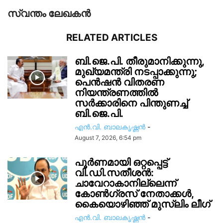
സ്വന്തം ലേഖകന്‍
RELATED ARTICLES
ബി.ജെ.പി. തീരുമാനിക്കുന്നു,
മുഖ്യമന്ത്രി നടപ്പാക്കുന്നു;
പെൻഷൻ വിതരണ
നിയന്ത്രണത്തിൽ
സ‍ർക്കാരിനെ പിന്തുണച്ച്
ബി.ജെ.പി.
എൻ.വി. ബാലകൃഷ്ണൻ
-
August 7, 2026, 6:54 pm
പൂർണമായി ഒറ്റപ്പെട്ട്
വി.ഡി.സതീശൻ:
ചാവേറാകാനില്ലെന്ന്
കോൺഗ്രസ് നേതാക്കൾ,
കൈയൊഴിഞ്ഞ് മുസ്ലിം ലീഗ്
എൻ.വി. ബാലകൃഷ്ണൻ
-