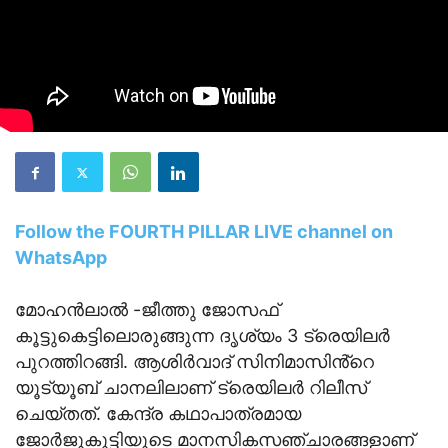
Follow the FOURTH PILLAR LIVE channel on
WhatsApp
മോഹൻലാൽ -ജീത്തു ജോസഫ്
കൂട്ടുകെട്ടിലൊരുങ്ങുന്ന ദൃശ്യം 3 ട്രെയിലർ
പുറത്തിറങ്ങി. ആശിർവാദ് സിനിമാസിൻ്റെ
യൂട്യൂബ് ചാനലിലാണ് ട്രെയിലർ റിലീസ്
ചെയ്തത്. കേന്ദ്ര കഥാപാത്രമായ
ജോർജുകുട്ടിയുടെ മാനസികസഞ്ചാരങ്ങളാണ്