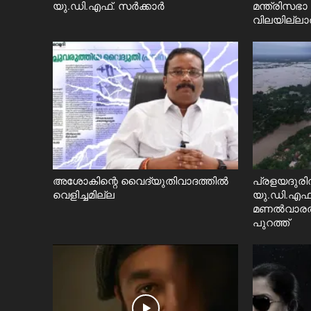
യു.ഡി.എഫ്. സർക്കാര്‍
മന്ത്രിസഭ
വിലയില്ലാത
അശോകിന്റെ വൈദ്യുതിവാദത്തിൽ
പ്രളയദുരി
വെളിച്ചമില്ല
യു.ഡി.എഫ്.
മണൽവാരൽ 
പുറത്ത്