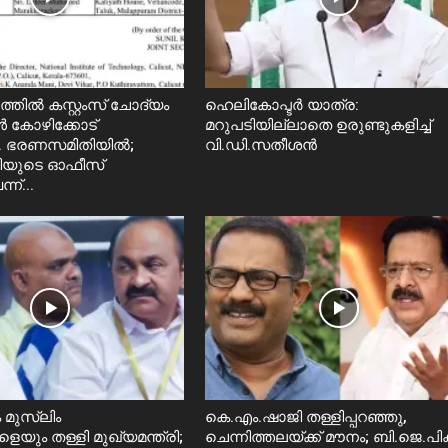
തിൽ കസ്റ്റംസ് ചോദ്യം
ഹെലികോപ്ടര്‍ യാത്ര:
 കോഴിക്കോട്
മറുപടിയില്ലാതെ ഉരുണ്ടുകളിച്ച്
 ഭരണസമിതിയിൽ;
വി.ഡി.സതീശൻ
്രിയുടെ ഓഫീസ്
ന്...
 മുസ്ലിം
കെ.എം.ഷാജി തള്ളിപ്പറഞ്ഞു,
ും തള്ളി മുഖ്യമന്ത്രി;
ചെന്നിത്തലയ്ക്ക് മൗനം; ബി.ജെ.പിക്