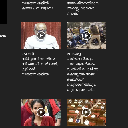
രാജ്യസഭയിൽ
ഘോഷിനെതിരായ
കത്തിച്ച് ബ്രിട്ടാസ്
അറസ്റ്റ് വാറൻ്റ്
റദ്ദാക്കി
min.
ജോൺ
മലയാള
ബ്രിട്ടാസിനെതിരെ
പത്രങ്ങൾക്കും
ബി.ജെ.പി. സർക്കാർ;
ചാനലുകൾക്കും
കളികൾ
ഡൽഹി പൊലീസ്
രാജ്യസഭയിൽ
കൊടുത്ത അടി:
ചെയ്തത്
തെറ്റാണെങ്കിലും,
ഗുണമുണ്ടായി…