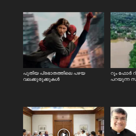
പുതിയ പ്രഭാതത്തിലെ പഴയ
റൂം ഫോർ 
വലക്കുരുക്കുകൾ
പറയുന്ന 