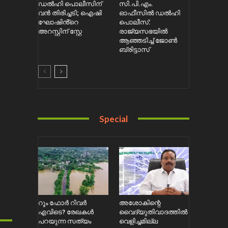
ഡൽഹി പൊലീസിന്
സി.പി.എം.
വൻ തിരിച്ചടി; ഐഷി
ഓഫീസിൽ ഡൽഹി
ഘോഷിൻ്റെ
പൊലീസ്:
അറസ്റ്റിന് സ്റ്റേ
രാജ്യസഭയിൽ
ആഞ്ഞടിച്ച് ജോൺ
ബ്രിട്ടാസ്
Special
റൂം ഫോർ റിവർ
അശോകിന്റെ
എവിടെ? രേഖകൾ
വൈദ്യുതിവാദത്തിൽ
പറയുന്ന സത്യം
വെളിച്ചമില്ല