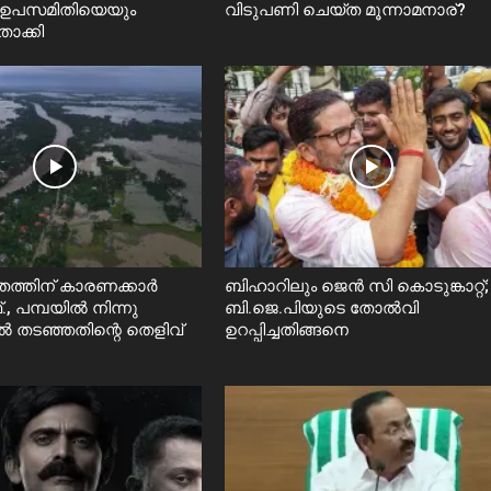
ാ ഉപസമിതിയെയും
വിടുപണി ചെയ്ത മൂന്നാമനാര്?
ാക്കി
തത്തിന് കാരണക്കാർ
ബിഹാറിലും ജെൻ സി കൊടുങ്കാറ്റ്;
, പമ്പയിൽ നിന്നു
ബി.ജെ.പിയുടെ തോൽവി
തടഞ്ഞതിന്റെ തെളിവ്
ഉറപ്പിച്ചതിങ്ങനെ