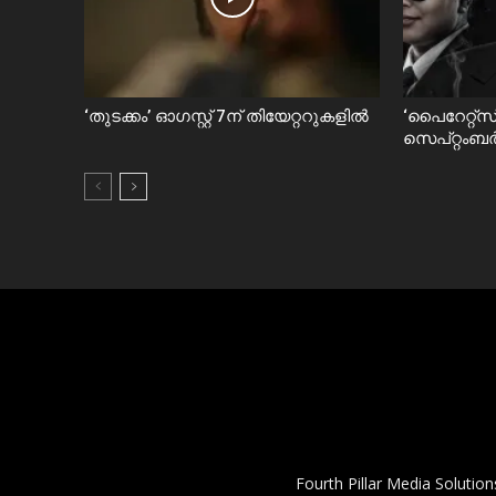
‘തുടക്കം’ ഓഗസ്റ്റ് 7ന് തിയേറ്ററുകളിൽ
‘പൈറേറ്റ്സ്
സെപ്റ്റംബർ
Fourth Pillar Media Solutio