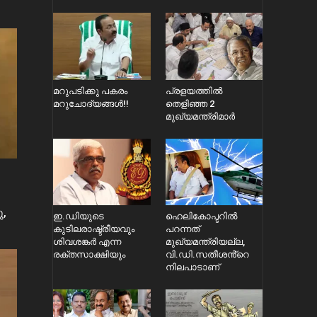
മറുപടിക്കു പകരം
പ്രളയത്തിൽ
മറുചോദ്യങ്ങൾ!!
തെളിഞ്ഞ 2
മുഖ്യമന്ത്രിമാർ
ു,
ഇ.ഡിയുടെ
ഹെലികോപ്ടറിൽ
കുടിലരാഷ്ട്രീയവും
പറന്നത്
ശിവശങ്കർ എന്ന
മുഖ്യമന്ത്രിയല്ല,
രക്തസാക്ഷിയും
വി.ഡി.സതീശൻ്റെ
നിലപാടാണ്