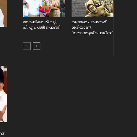
അറബിക്കടൽ വറ്റി;
മനോരമ പറഞ്ഞത്
പി.എം. ശ്രീ പൊങ്ങി
ശരിയാണ്:
‘ഇതാവരുത് പൊലീസ്’
ക്