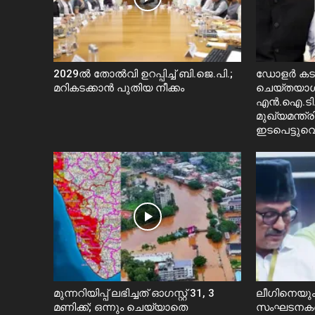
2029ൽ തോല്‍വി ഉറപ്പിച്ച് ബി.ജെ.പി.;
ഡോളർ കടത്
മറികടക്കാൻ പുതിയ നീക്കം
ചെയ്തയാൾ
എൻ.ഐ.ടി.
മുഖ്യമന്ത
ഇടപെട്ടുവെന്
മുന്നറിയിപ്പ് ലഭിച്ചത് ഓഗസ്റ്റ് 31, 3
ലീഗിനെയും
മണിക്ക്; ഒന്നും ചെയ്യാതെ
സംഘടനകളെയ