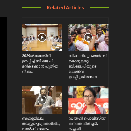
Related Articles
2029ൽ തോല്‍വി
ബിഹാറിലും ജെൻ സി
ഉറപ്പിച്ച് ബി.ജെ.പി.;
കൊടുങ്കാറ്റ്;
മറികടക്കാൻ പുതിയ
ബി.ജെ.പിയുടെ
നീക്കം
തോൽവി
ഉറപ്പിച്ചതിങ്ങനെ
ബഹളമില്ല,
ഡൽഹി പൊലീസിന്
തടസ്സപ്പെടുത്തലില്ല;
കനത്ത തിരിച്ചടി;
ഡൽഹി സമരം
ഐഷി