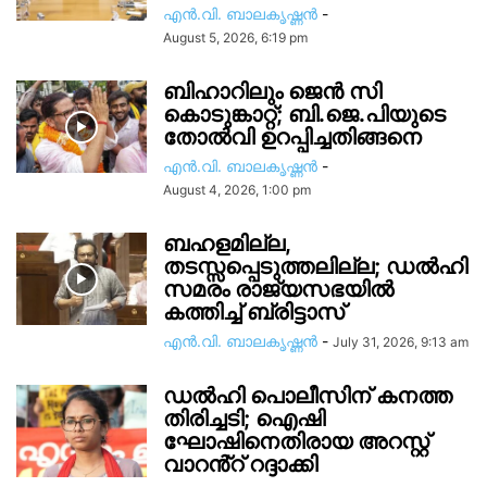
എൻ.വി. ബാലകൃഷ്ണൻ
-
August 5, 2026, 6:19 pm
ബിഹാറിലും ജെൻ സി
കൊടുങ്കാറ്റ്; ബി.ജെ.പിയുടെ
തോൽവി ഉറപ്പിച്ചതിങ്ങനെ
എൻ.വി. ബാലകൃഷ്ണൻ
-
August 4, 2026, 1:00 pm
ബഹളമില്ല,
തടസ്സപ്പെടുത്തലില്ല; ഡൽഹി
സമരം രാജ്യസഭയിൽ
കത്തിച്ച് ബ്രിട്ടാസ്
എൻ.വി. ബാലകൃഷ്ണൻ
-
July 31, 2026, 9:13 am
ഡൽഹി പൊലീസിന് കനത്ത
തിരിച്ചടി; ഐഷി
ഘോഷിനെതിരായ അറസ്റ്റ്
വാറൻ്റ് റദ്ദാക്കി