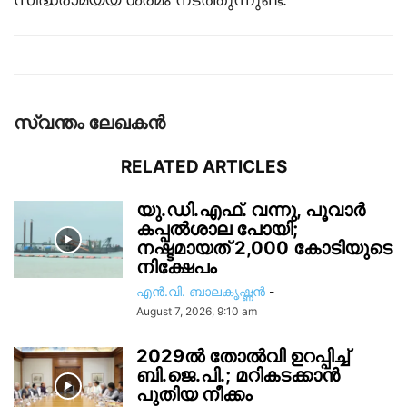
സ്വന്തം ലേഖകന്‍
RELATED ARTICLES
യു.ഡി.എഫ്. വന്നു, പൂവാർ
കപ്പൽശാല പോയി;
നഷ്ടമായത് 2,000 കോടിയുടെ
നിക്ഷേപം
എൻ.വി. ബാലകൃഷ്ണൻ
-
August 7, 2026, 9:10 am
2029ൽ തോല്‍വി ഉറപ്പിച്ച്
ബി.ജെ.പി.; മറികടക്കാൻ
പുതിയ നീക്കം