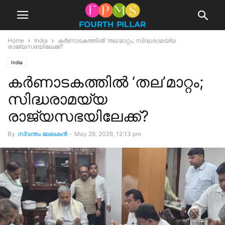
Home
India
കർണാടകത്തിൽ ‘തല’മാറ്റം; സിദ്ധരാമയ്യ
രാജ്യസഭയിലേക്ക്?
India
കർണാടകത്തിൽ ‘തല’മാറ്റം;
സിദ്ധരാമയ്യ
രാജ്യസഭയിലേക്ക്?
By
സ്വന്തം ലേഖകന്‍
-
May 26, 2026, 12:13 pm