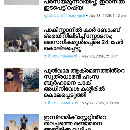
പരസ്യമുന്നറിയിപ്പ്; ഇറാനിൽ
ഇടപെട്ട് റഷ്യ
എൻ.വി. ബാലകൃഷ്ണൻ
-
July 13, 2026, 6:42 pm
പാകിസ്താനിൽ കാർ ബോംബ്
ട്രെയിനിലിടിച്ച് സ്ഫോടനം;
സൈനികരുൾപ്പെടെ 24 പേർ
കൊല്ലപ്പെട്ടു
സ്വന്തം ലേഖകന്‍
-
May 24, 2026, 2:16 pm
പുൽവാമ ആക്രമണത്തിൻ്റെ
സൂത്രധാരൻ ഹംസ
ബുർഹാനെ പാക്
അധിനിവേശ കശ്മീരിൽ
കൊലപ്പെടുത്തി
സ്വന്തം ലേഖകന്‍
-
May 22, 2026, 6:09 am
ഇസ്‌ലാമിക് സ്റ്റേറ്റിൻ്റെ
തലപ്പത്തെ രണ്ടാമനെ
അമേരിക്ക വധിച്ചു