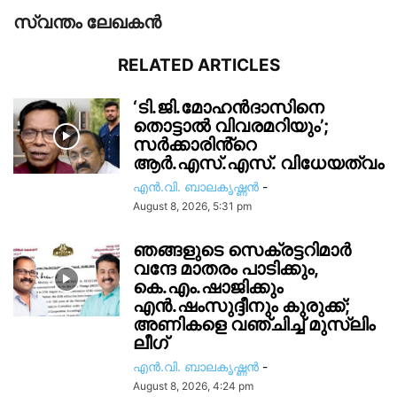
സ്വന്തം ലേഖകന്‍
RELATED ARTICLES
‘ടി.ജി.മോഹൻദാസിനെ
തൊട്ടാൽ വിവരമറിയും’;
സര്‍ക്കാരിൻ്റെ
ആർ.എസ്.എസ്. വിധേയത്വം
എൻ.വി. ബാലകൃഷ്ണൻ
-
August 8, 2026, 5:31 pm
ഞങ്ങളുടെ സെക്രട്ടറിമാർ
വന്ദേ മാതരം പാടിക്കും,
കെ.എം.ഷാജിക്കും
എൻ.ഷംസുദ്ദീനും കുരുക്ക്;
അണികളെ വഞ്ചിച്ച് മുസ്ലിം
ലീഗ്
എൻ.വി. ബാലകൃഷ്ണൻ
-
August 8, 2026, 4:24 pm