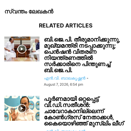
സ്വന്തം ലേഖകന്‍
RELATED ARTICLES
ബി.ജെ.പി. തീരുമാനിക്കുന്നു,
മുഖ്യമന്ത്രി നടപ്പാക്കുന്നു;
പെൻഷൻ വിതരണ
നിയന്ത്രണത്തിൽ
സ‍ർക്കാരിനെ പിന്തുണച്ച്
ബി.ജെ.പി.
എൻ.വി. ബാലകൃഷ്ണൻ
-
August 7, 2026, 6:54 pm
പൂർണമായി ഒറ്റപ്പെട്ട്
വി.ഡി.സതീശൻ:
ചാവേറാകാനില്ലെന്ന്
കോൺഗ്രസ് നേതാക്കൾ,
കൈയൊഴിഞ്ഞ് മുസ്ലിം ലീഗ്