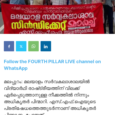
Follow the FOURTH PILLAR LIVE channel on
WhatsApp
മലപ്പുറം: മലയാളം സർവകലാശാലയിൽ
വിദ്യാർഥി രാഷ്‌ട്രീയത്തിന്‌ വിലക്ക്‌
ഏർപ്പെടുത്താനുള്ള നീക്കത്തിൽ നിന്നും
അധികൃതർ പിന്മാറി. എസ്.എഫ്.ഐയുടെ
പ്രതിഷേധത്തെത്തുടർന്നാണ് അധികൃതര്‍
പിന്നാക്കം പോയത്.