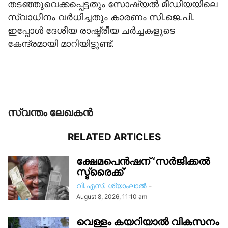
തടഞ്ഞുവെക്കപ്പെട്ടതും സോഷ്യൽ മീഡിയയിലെ
സ്വാധീനം വർധിച്ചതും കാരണം സി.ജെ.പി.
ഇപ്പോൾ ദേശീയ രാഷ്ട്രീയ ചർച്ചകളുടെ
കേന്ദ്രമായി മാറിയിട്ടുണ്ട്.
സ്വന്തം ലേഖകന്‍
RELATED ARTICLES
ക്ഷേമപെൻഷന് ‘സർജിക്കൽ
സ്ട്രൈക്ക്’
വി.എസ്. ശ്യാംലാൽ
-
August 8, 2026, 11:10 am
വെള്ളം കയറിയാൽ വികസനം