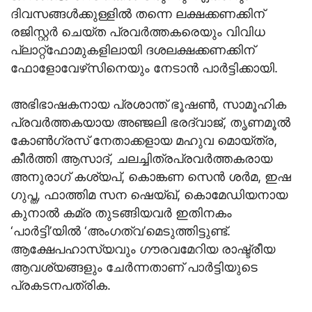
ദിവസങ്ങൾക്കുള്ളിൽ തന്നെ ലക്ഷക്കണക്കിന്
രജിസ്റ്റർ ചെയ്ത പ്രവർത്തകരെയും വിവിധ
പ്ലാറ്റ്ഫോമുകളിലായി ദശലക്ഷക്കണക്കിന്
ഫോളോവേഴ്‌സിനെയും നേടാൻ പാർട്ടിക്കായി.
അഭിഭാഷകനായ പ്രശാന്ത് ഭൂഷൺ, സാമൂഹിക
പ്രവർത്തകയായ അഞ്ജലി ഭരദ്വാജ്, തൃണമൂൽ
കോൺഗ്രസ് നേതാക്കളായ മഹുവ മൊയ്ത്ര,
കീർത്തി ആസാദ്, ചലച്ചിത്രപ്രവർത്തകരായ
അനുരാഗ് കശ്യപ്, കൊങ്കണ സെൻ ശർമ, ഇഷ
ഗുപ്ത, ഫാത്തിമ സന ഷെയ്ഖ്, കൊമേഡിയനായ
കുനാൽ കമ്ര തുടങ്ങിയവർ ഇതിനകം
‘പാർട്ടി’യിൽ ‘അംഗത്വ’മെടുത്തിട്ടുണ്ട്.
ആക്ഷേപഹാസ്യവും ഗൗരവമേറിയ രാഷ്ട്രീയ
ആവശ്യങ്ങളും ചേർന്നതാണ് പാർട്ടിയുടെ
പ്രകടനപത്രിക.