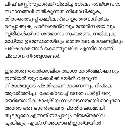
ചീഫ് ജസ്റ്റിസുമാർക്ക് വിരമിച്ച ശേഷം രാജ്യസഭാ
സ്ഥാനങ്ങൾ നൽകുന്നത് നിരോധിക്കുക,
തിരഞ്ഞെടുപ്പ് കമ്മീഷൻ്റെ ഉത്തരവാദിത്വം
ഉറപ്പാക്കുക, പാർലമെൻ്റിലും മന്ത്രിസഭയിലും
സ്ത്രീകൾക്ക് 50 ശതമാനം സംവരണം നൽകുക,
മാധ്യമ ഉടമസ്ഥതയിലും തൊഴിലവകാശങ്ങളിലും
പരിഷ്‌കാരങ്ങൾ കൊണ്ടുവരിക എന്നിവയാണ്
പ്രധാന നിർദ്ദേശങ്ങൾ.
ഇതൊരു താൽക്കാലിക തമാശ മാത്രമല്ലെന്നും
ഇന്ത്യൻ യുവാക്കൾക്കിടയിൽ വളരുന്ന
നിരാശയുടെ പ്രതിഫലനമാണെന്നും ദിപ്കെ
ആവർത്തിച്ചു. കോക്രോച്ച് ജനത പാർട്ടി ഒരു
ഔദ്യോഗിക രാഷ്ട്രീയ സംഘടനയായി മാറുമോ
അതോ ഒരു ഓൺലൈൻ പ്രതിഷേധമായി
തുടരുമോ എന്നത് ഇപ്പോഴും വ്യക്തമല്ല.
എങ്കിലും, എക്‌സ് അക്കൗണ്ട് ഇന്ത്യയിൽ