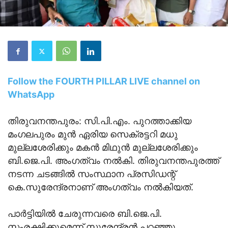
Follow the FOURTH PILLAR LIVE channel on
WhatsApp
തിരുവനന്തപുരം: സി.പി.എം. പുറത്താക്കിയ
മംഗലപുരം മുൻ ഏരിയ സെക്രട്ടറി മധു
മുല്ലശേരിക്കും മകൻ മിഥുൻ മുല്ലശേരിക്കും
ബി.ജെ.പി. അംഗത്വം നൽകി. തിരുവനന്തപുരത്ത്
നടന്ന ചടങ്ങിൽ സംസ്ഥാന പ്രസിഡന്റ്
കെ.സുരേന്ദ്രനാണ് അംഗത്വം നൽകിയത്.
പാർട്ടിയിൽ ചേരുന്നവരെ ബി.ജെ.പി.
സംരക്ഷിക്കുമെന്ന് സുരേന്ദ്രൻ പറഞ്ഞു.