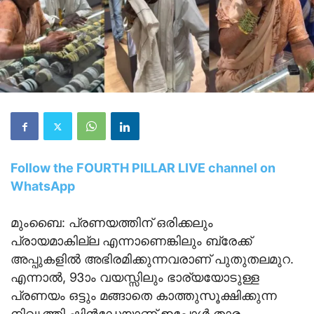
Follow the FOURTH PILLAR LIVE channel on
WhatsApp
മുംബൈ: പ്രണയത്തിന് ഒരിക്കലും
പ്രായമാകില്ല എന്നാണെങ്കിലും ബ്രേക്ക്
അപ്പുകളിൽ അഭിരമിക്കുന്നവരാണ് പുതുതലമുറ.
എന്നാൽ, 93ാം വയസ്സിലും ഭാര്യയോടുള്ള
പ്രണയം ഒട്ടും മങ്ങാതെ കാത്തുസൂക്ഷിക്കുന്ന
നിവൃത്തി ഷിൻഡേയാണ് ഇപ്പോൾ താരം.