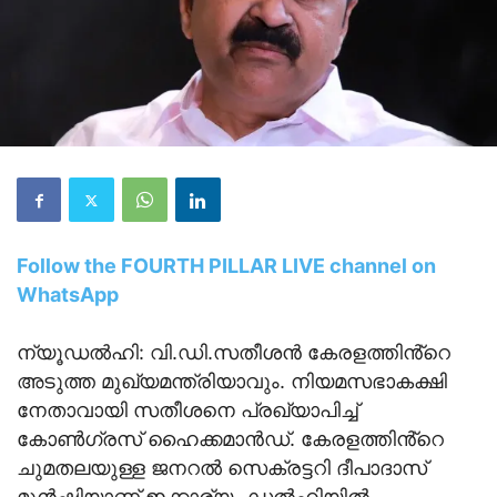
Follow the FOURTH PILLAR LIVE channel on
WhatsApp
ന്യൂഡൽഹി: വി.ഡി.സതീശൻ കേരളത്തിൻ്റെ
അടുത്ത മുഖ്യമന്ത്രിയാവും. നിയമസഭാകക്ഷി
നേതാവായി സതീശനെ പ്രഖ്യാപിച്ച്
കോൺഗ്രസ് ഹൈക്കമാൻഡ്. കേരളത്തിൻ്റെ
ചുമതലയുള്ള ജനറൽ സെക്രട്ടറി ദീപാദാസ്
മുൻഷിയാണ് ഇക്കാര്യം ‍ഡൽഹിയിൽ