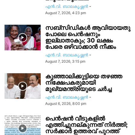
എൻ.വി. ബാലകൃഷ്ണൻ
-
August 7, 2026, 4:23 pm
സബ്സിഡികൾ ആവിയായതു
പോലെ പെൻഷനും
ഇല്ലാതാകും; 30 ലക്ഷം
പേരെ ഒഴിവാക്കാൻ നീക്കം
എൻ.വി. ബാലകൃഷ്ണൻ
-
August 7, 2026, 3:15 pm
കുഞ്ഞാലിക്കുട്ടിയെ തഴഞ്ഞ
നിക്ഷേപകരുമായി
മുഖ്യമന്ത്രിയുടെ ചർച്ച
എൻ.വി. ബാലകൃഷ്ണൻ
-
August 6, 2026, 8:00 pm
പെൻഷൻ വീടുകളിൽ
എത്തിച്ചുനല്കുന്നത് നിർത്തി;
സര്‍ക്കാർ ഉത്തരവ് പുറത്ത്