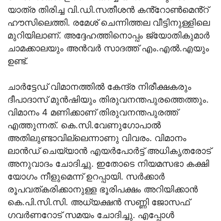
യാത്ര തിരിച്ച വി.ഡി.സതീശൻ കൻ്റോൺമെൻ്റ്
ഹൗസിലെത്തി. രമേശ് ചെന്നിത്തല വീട്ടിനുള്ളിലെ
മുറിയിലാണ്. അദ്ദേഹത്തിനൊപ്പം ജ്യോതികുമാർ
ചാമക്കാലയും അൻവർ സാദത്ത് എം.എൽ.എയും
ഉണ്ട്.
ചാർട്ടേഡ് വിമാനത്തിൽ കേന്ദ്ര നിരീക്ഷകരും
ദീപാദാസ് മുൻഷിയും തിരുവനന്തപുരത്തെത്തും.
വിമാനം 4 മണിക്കാണ് തിരുവനന്തപുരത്ത്
എത്തുന്നത്. കെ.സി.വേണുഗോപാൽ
അതിലുണ്ടാവില്ലെന്നാണു വിവരം. വിമാനം
ലാൻഡ് ചെയ്യാൻ എയർപോർട്ട് അധികൃതരോട്
അനുവാദം ചോദിച്ചു. ഇതോടെ നിയമസഭാ കക്ഷി
യോഗം നീളുമെന്ന് ഉറപ്പായി. സർക്കാർ
രൂപവത്കരിക്കാനുള്ള ഭൂരിപക്ഷം അറിയിക്കാൻ
കെ.പി.സി.സി. അധ്യക്ഷൻ സണ്ണി ജോസഫ്
ഗവർണറോട് സമയം ചോദിച്ചു. എപ്പോൾ