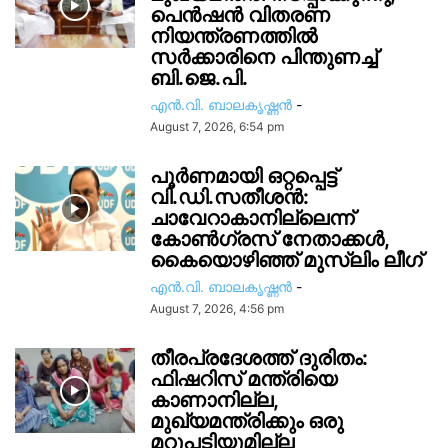
പെൻഷൻ വിതരണ
നിയന്ത്രണത്തിൽ
സ‍ർക്കാരിനെ പിന്തുണച്ച്
ബി.ജെ.പി.
എൻ.വി. ബാലകൃഷ്ണൻ
-
August 7, 2026, 6:54 pm
പൂർണമായി ഒറ്റപ്പെട്ട്
വി.ഡി.സതീശൻ:
ചാവേറാകാനില്ലെന്ന്
കോൺഗ്രസ് നേതാക്കൾ,
കൈയൊഴിഞ്ഞ് മുസ്ലിം ലീഗ്
എൻ.വി. ബാലകൃഷ്ണൻ
-
August 7, 2026, 4:56 pm
തീരപ്രദേശത്ത് ദുരിതം:
ഫിഷറിസ്‌ മന്ത്രിയെ
കാണാനില്ല,
മുഖ്യമന്ത്രിക്കും ഒരു
മറുപടിയുമില്ല