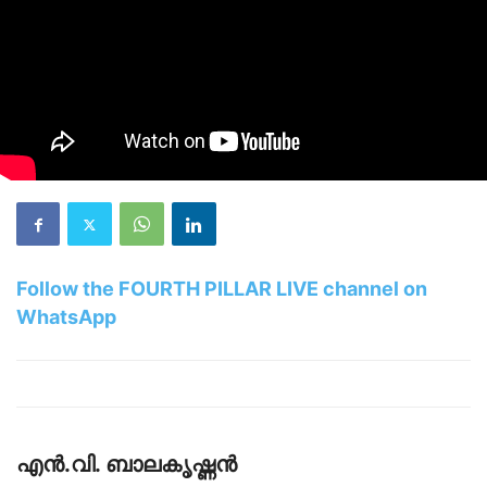
Follow the FOURTH PILLAR LIVE channel on
WhatsApp
എൻ.വി. ബാലകൃഷ്ണൻ