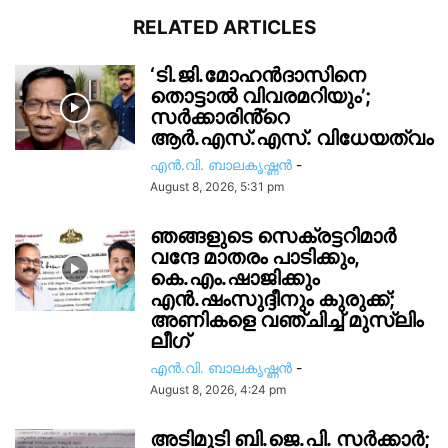
RELATED ARTICLES
‘ടി.ജി.മോഹൻദാസിനെ
തൊട്ടാൽ വിവരമറിയും’;
സര്‍ക്കാരിൻ്റെ
ആർ.എസ്.എസ്. വിധേയത്വം
എൻ.വി. ബാലകൃഷ്ണൻ
-
August 8, 2026, 5:31 pm
ഞങ്ങളുടെ സെക്രട്ടറിമാർ
വന്ദേ മാതരം പാടിക്കും,
കെ.എം.ഷാജിക്കും
എൻ.ഷംസുദ്ദീനും കുരുക്ക്;
അണികളെ വഞ്ചിച്ച് മുസ്ലിം
ലീഗ്
എൻ.വി. ബാലകൃഷ്ണൻ
-
August 8, 2026, 4:24 pm
അടിമുടി ബി.ജെ.പി. സർക്കാർ;