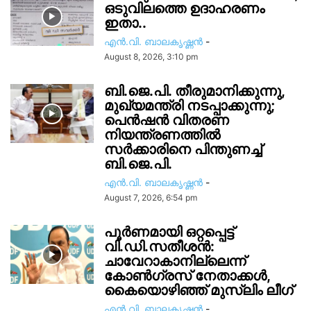
ഒടുവിലത്തെ ഉദാഹരണം
ഇതാ..
എൻ.വി. ബാലകൃഷ്ണൻ
-
August 8, 2026, 3:10 pm
ബി.ജെ.പി. തീരുമാനിക്കുന്നു,
മുഖ്യമന്ത്രി നടപ്പാക്കുന്നു;
പെൻഷൻ വിതരണ
നിയന്ത്രണത്തിൽ
സ‍ർക്കാരിനെ പിന്തുണച്ച്
ബി.ജെ.പി.
എൻ.വി. ബാലകൃഷ്ണൻ
-
August 7, 2026, 6:54 pm
പൂർണമായി ഒറ്റപ്പെട്ട്
വി.ഡി.സതീശൻ:
ചാവേറാകാനില്ലെന്ന്
കോൺഗ്രസ് നേതാക്കൾ,
കൈയൊഴിഞ്ഞ് മുസ്ലിം ലീഗ്
എൻ.വി. ബാലകൃഷ്ണൻ
-