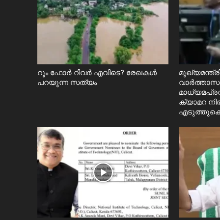
റൂം ഫോർ റിവർ എവിടെ? രേഖകൾ
മുഖ്യമന്ത്
പറയുന്ന സത്യം
വാർത്താസമ
മാധ്യമപ്ര
ക്യാമറ നിര
എടുത്തുക