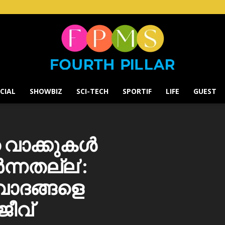
CIAL
SHOWBIZ
SCI-TECH
SPORTIF
LIFE
GUEST
Fourth
 വാക്കുകൾ
ർന്നതല്ല’:
Pillar
 വാദങ്ങളെ
ജീവ്