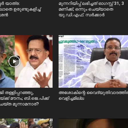
്‍ യാത്ര:
മുന്നറിയിപ്പ് ലഭിച്ചത് ഓഗസ്റ്റ് 31, 3
ലാതെ ഉരുണ്ടുകളിച്ച്
മണിക്ക്; ഒന്നും ചെയ്യാതെ
ീശൻ
യു.ഡി.എഫ്. സർക്കാര്‍
 തള്ളിപ്പറഞ്ഞു,
അശോകിന്റെ വൈദ്യുതിവാദത്ത
്ക്ക് മൗനം; ബി.ജെ.പിക്ക്
വെളിച്ചമില്ല
െയ്ത മൂന്നാമനാര്?