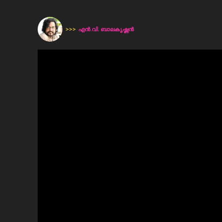
>>>
എൻ.വി. ബാലകൃഷ്ണൻ