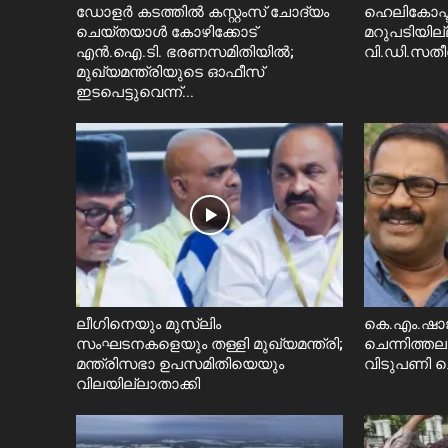
ഡോളർ കടത്തിൽ കസ്റ്റംസ് ചോദ്യം
ഹെലികോപ്ടര
ചെയ്തയാൾ കോഴിക്കോട്
മറുപടിയില്
എൻ.ഐ.ടി. ഭരണസമിതിയിൽ;
വി.ഡി.സത
മുഖ്യമന്ത്രിയുടെ ഓഫീസ്
ഇടപെട്ടുവെന്ന്...
ലീഗിനെയും മുസ്ലിം
കെ.എം.ഷാജി
സംഘടനകളെയും തള്ളി മുഖ്യമന്ത്രി;
ചെന്നിത്തലയ
മന്ത്രിസഭാ ഉപസമിതിയെയും
വിടുപണി ച
വിലയില്ലാതാക്കി