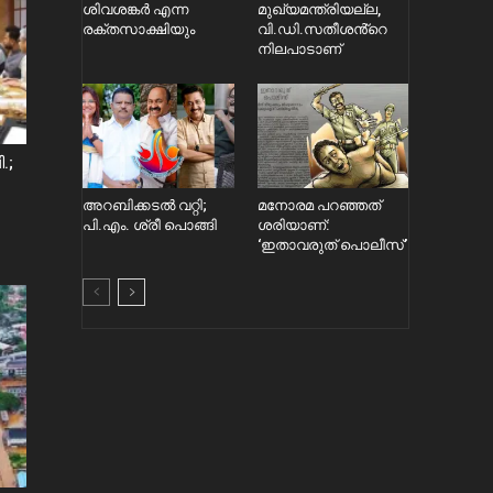
ശിവശങ്കർ എന്ന
മുഖ്യമന്ത്രിയല്ല,
രക്തസാക്ഷിയും
വി.ഡി.സതീശൻ്റെ
നിലപാടാണ്
.;
അറബിക്കടൽ വറ്റി;
മനോരമ പറഞ്ഞത്
പി.എം. ശ്രീ പൊങ്ങി
ശരിയാണ്:
‘ഇതാവരുത് പൊലീസ്’