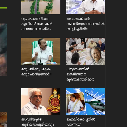
റൂം ഫോർ റിവർ
അശോകിന്റെ
എവിടെ? രേഖകൾ
വൈദ്യുതിവാദത്തിൽ
പറയുന്ന സത്യം
വെളിച്ചമില്ല
മറുപടിക്കു പകരം
പ്രളയത്തിൽ
മറുചോദ്യങ്ങൾ!!
തെളിഞ്ഞ 2
മുഖ്യമന്ത്രിമാർ
ഇ.ഡിയുടെ
ഹെലികോപ്ടറിൽ
കുടിലരാഷ്ട്രീയവും
പറന്നത്