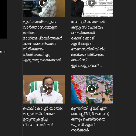
മുഖ്യമന്ത്രിയുടെ
ഡോളർ കടത്തിൽ
വാർത്താസമ്മേളന
കസ്റ്റംസ് ചോദ്യം
ത്തിൽ
ചെയ്തയാൾ
മാധ്യമപ്രവർത്തകർ
കോഴിക്കോട്
ക്കുനേരെ ക്യാമറ
എൻ.ഐ.ടി.
നിരീക്ഷണം;
ഭരണസമിതിയിൽ;
min.
പ്രതിഷേധിച്ചു,
മുഖ്യമന്ത്രിയുടെ
എടുത്തുകൊണ്ടോടി
ഓഫീസ്
ഇടപെട്ടുവെന്ന്...
ഹെലികോപ്ടര്‍ യാത്ര:
മുന്നറിയിപ്പ് ലഭിച്ചത്
മറുപടിയില്ലാതെ
ഓഗസ്റ്റ് 31, 3 മണിക്ക്;
ഉരുണ്ടുകളിച്ച്
ഒന്നും ചെയ്യാതെ
വി.ഡി.സതീശൻ
യു.ഡി.എഫ്.
സർക്കാര്‍