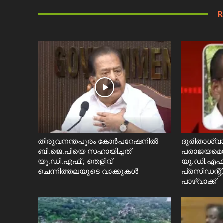
R
തിരുവനന്തപുരം കോർപറേഷനിൽ
ദുരിതാശ്വാ
ബി.ജെ.പിയെ സഹായിച്ചത്
പരാജയമെന്ന
യു.ഡി.എഫ്.; തെളിവ്
യു.ഡി.എഫ്
ചെന്നിത്തലയുടെ വാക്കുകൾ
പ്രസിഡന്റ്,
പാഴ്വാക്ക്