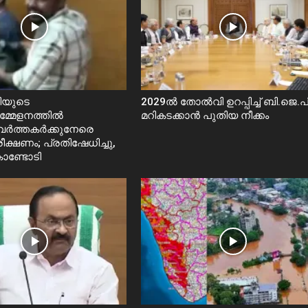
രിയുടെ
2029ൽ തോല്‍വി ഉറപ്പിച്ച് ബി.ജെ.പി
്മേളനത്തിൽ
മറികടക്കാൻ പുതിയ നീക്കം
വർത്തകർക്കുനേരെ
ീക്ഷണം; പ്രതിഷേധിച്ചു,
ൊണ്ടോടി