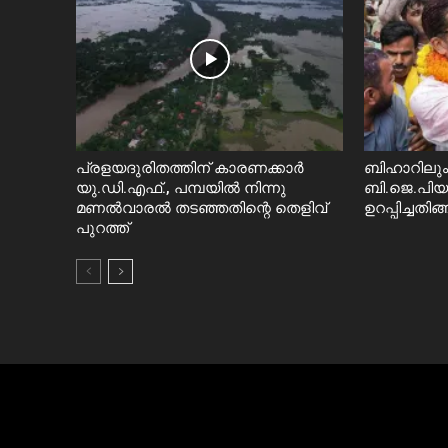
പ്രളയദുരിതത്തിന് കാരണക്കാർ
ബിഹാറിലും 
യു.ഡി.എഫ്., പമ്പയിൽ നിന്നു
ബി.ജെ.പി
മണൽവാരൽ തടഞ്ഞതിന്റെ തെളിവ്
ഉറപ്പിച്ചതി
പുറത്ത്