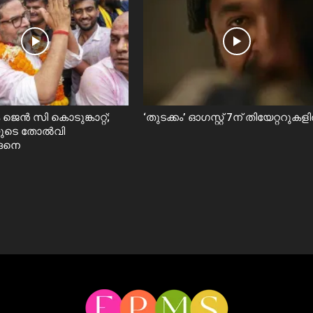
ജെൻ സി കൊടുങ്കാറ്റ്;
‘തുടക്കം’ ഓഗസ്റ്റ് 7ന് തിയേറ്ററുകള
യുടെ തോൽവി
ങ്ങനെ