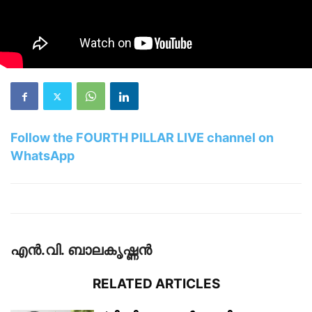
Follow the FOURTH PILLAR LIVE channel on
WhatsApp
എൻ.വി. ബാലകൃഷ്ണൻ
RELATED ARTICLES