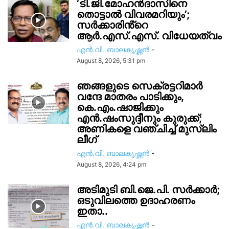
‘ടി.ജി.മോഹൻദാസിനെ
തൊട്ടാൽ വിവരമറിയും’;
സര്‍ക്കാരിൻ്റെ
ആർ.എസ്.എസ്. വിധേയത്വം
എൻ.വി. ബാലകൃഷ്ണൻ
-
August 8, 2026, 5:31 pm
ഞങ്ങളുടെ സെക്രട്ടറിമാർ
വന്ദേ മാതരം പാടിക്കും,
കെ.എം.ഷാജിക്കും
എൻ.ഷംസുദ്ദീനും കുരുക്ക്;
അണികളെ വഞ്ചിച്ച് മുസ്ലിം
ലീഗ്
എൻ.വി. ബാലകൃഷ്ണൻ
-
August 8, 2026, 4:24 pm
അടിമുടി ബി.ജെ.പി. സർക്കാർ;
ഒടുവിലത്തെ ഉദാഹരണം
ഇതാ..
എൻ.വി. ബാലകൃഷ്ണൻ
-