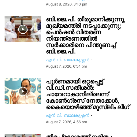
August 8, 2026, 3:10 pm
ബി.ജെ.പി. തീരുമാനിക്കുന്നു,
മുഖ്യമന്ത്രി നടപ്പാക്കുന്നു;
പെൻഷൻ വിതരണ
നിയന്ത്രണത്തിൽ
സ‍ർക്കാരിനെ പിന്തുണച്ച്
ബി.ജെ.പി.
എൻ.വി. ബാലകൃഷ്ണൻ
-
August 7, 2026, 6:54 pm
പൂർണമായി ഒറ്റപ്പെട്ട്
വി.ഡി.സതീശൻ:
ചാവേറാകാനില്ലെന്ന്
കോൺഗ്രസ് നേതാക്കൾ,
കൈയൊഴിഞ്ഞ് മുസ്ലിം ലീഗ്
എൻ.വി. ബാലകൃഷ്ണൻ
-
August 7, 2026, 4:56 pm