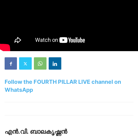
Follow the FOURTH PILLAR LIVE channel on
WhatsApp
എൻ.വി. ബാലകൃഷ്ണൻ