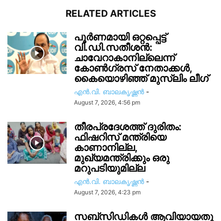
RELATED ARTICLES
പൂർണമായി ഒറ്റപ്പെട്ട്
വി.ഡി.സതീശൻ:
ചാവേറാകാനില്ലെന്ന്
കോൺഗ്രസ് നേതാക്കൾ,
കൈയൊഴിഞ്ഞ് മുസ്ലിം ലീഗ്
എൻ.വി. ബാലകൃഷ്ണൻ
-
August 7, 2026, 4:56 pm
തീരപ്രദേശത്ത് ദുരിതം:
ഫിഷറിസ്‌ മന്ത്രിയെ
കാണാനില്ല,
മുഖ്യമന്ത്രിക്കും ഒരു
മറുപടിയുമില്ല
എൻ.വി. ബാലകൃഷ്ണൻ
-
August 7, 2026, 4:23 pm
സബ്സിഡികൾ ആവിയായതു