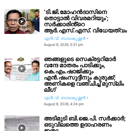
‘ടി.ജി.മോഹൻദാസിനെ
തൊട്ടാൽ വിവരമറിയും’;
സര്‍ക്കാരിൻ്റെ
ആർ.എസ്.എസ്. വിധേയത്വം
എൻ.വി. ബാലകൃഷ്ണൻ
-
August 8, 2026, 5:31 pm
ഞങ്ങളുടെ സെക്രട്ടറിമാർ
വന്ദേ മാതരം പാടിക്കും,
കെ.എം.ഷാജിക്കും
എൻ.ഷംസുദ്ദീനും കുരുക്ക്;
അണികളെ വഞ്ചിച്ച് മുസ്ലിം
ലീഗ്
എൻ.വി. ബാലകൃഷ്ണൻ
-
August 8, 2026, 4:24 pm
അടിമുടി ബി.ജെ.പി. സർക്കാർ;
ഒടുവിലത്തെ ഉദാഹരണം
ഇതാ..