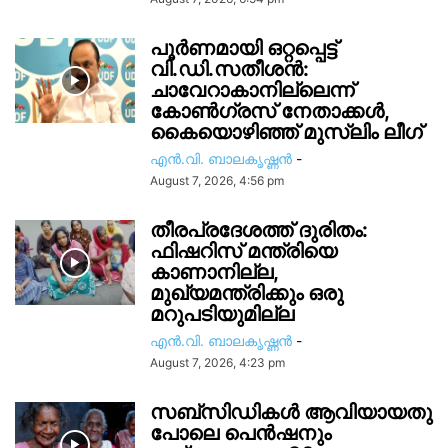
പൂർണമായി ഒറ്റപ്പെട്ട്
വി.ഡി.സതീശൻ:
ചാവേറാകാനില്ലെന്ന്
കോൺഗ്രസ് നേതാക്കൾ,
കൈയൊഴിഞ്ഞ് മുസ്ലിം ലീഗ്
എൻ.വി. ബാലകൃഷ്ണൻ
-
August 7, 2026, 4:56 pm
തീരപ്രദേശത്ത് ദുരിതം:
ഫിഷറിസ്‌ മന്ത്രിയെ
കാണാനില്ല,
മുഖ്യമന്ത്രിക്കും ഒരു
മറുപടിയുമില്ല
എൻ.വി. ബാലകൃഷ്ണൻ
-
August 7, 2026, 4:23 pm
സബ്സിഡികൾ ആവിയായതു
പോലെ പെൻഷനും