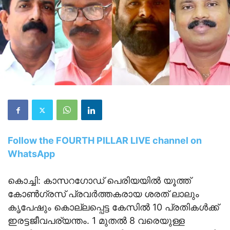
Follow the FOURTH PILLAR LIVE channel on
WhatsApp
കൊച്ചി: കാസറഗോഡ് പെരിയയിൽ യൂത്ത്
കോൺഗ്രസ് പ്രവർത്തകരായ ശരത് ലാലും
കൃപേഷും കൊല്ലപ്പെട്ട കേസിൽ 10 പ്രതികൾക്ക്
ഇരട്ടജീവപര്യന്തം. 1 മുതൽ‌ 8 വരെയുള്ള