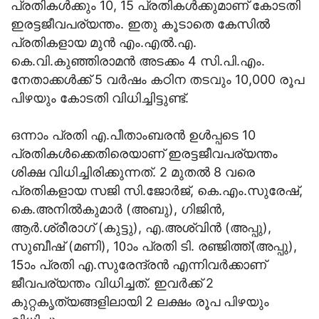
പ്രതികൾക്കും 10, 15 പ്രതികൾക്കുമാണ് കോടതി
ഇരട്ടജീവപര്യന്തം. ഇതു കൂടാതെ കേസിൽ
പ്രതികളായ മുൻ എം.എൽ.എ.
കെ.വി.കുഞ്ഞിരാമൻ അടക്കം 4 സി.പി.എം.
നേതാക്കൾക്ക് 5 വർഷം കഠിന തടവും 10,000 രൂപ
പിഴയും കോടതി വിധിച്ചിട്ടുണ്ട്.
ഒന്നാം പ്രതി എ.പീതാംബരന്‍ ഉള്‍പ്പടെ 10
പ്രതികള്‍ക്കെതിരെയാണ് ഇരട്ടജീവപര്യന്തം
ശിക്ഷ വിധിച്ചിരിക്കുന്നത്. 2 മുതൽ 8 വരെ
പ്രതികളായ സജി സി.ജോർജ്, കെ.എം.സുരേഷ്,
കെ.അനിൽകുമാർ (അബു), ഗിജിൻ,
ആർ.ശ്രീരാഗ് (കുട്ടു), എ.അശ്വിൻ (അപ്പു),
സുബീഷ് (മണി), 10ാം പ്രതി ടി. രഞ്ജിത്ത്(അപ്പു),
15ാം പ്രതി എ.സുരേന്ദ്രൻ എന്നിവർക്കാണ്
ജീവപര്യന്തം വിധിച്ചത്. ഇവർക്ക് 2
കുറ്റകൃത്യങ്ങളിലായി 2 ലക്ഷം രൂപ പിഴയും