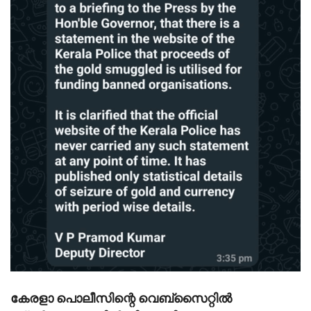
കേരളാ പൊലീസിന്റെ വെബ്‌സൈറ്റിൽ