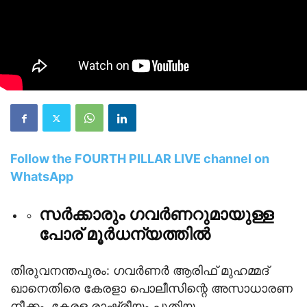
Follow the FOURTH PILLAR LIVE channel on
WhatsApp
സർക്കാരും ഗവർണറുമായുള്ള
പോര് മൂർധന്യത്തിൽ
തിരുവനന്തപുരം: ഗവർണർ ആരിഫ് മുഹമ്മദ്
ഖാനെതിരെ കേരളാ പൊലീസിന്റെ അസാധാരണ
നീക്കം. കേരള രാഷ്ട്രീയം പുതിയ