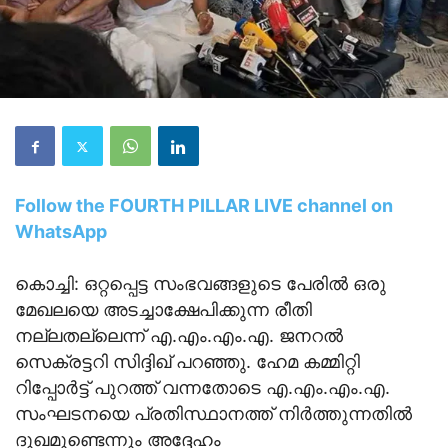
Follow the FOURTH PILLAR LIVE channel on
WhatsApp
കൊച്ചി: ഒറ്റപ്പെട്ട സംഭവങ്ങളുടെ പേരില്‍ ഒരു
മേഖലയെ അടച്ചാക്ഷേപിക്കുന്ന രീതി
നല്ലതല്ലെന്ന് എ.എം.എം.എ. ജനറല്‍
സെക്രട്ടറി സിദ്ദിഖ് പറഞ്ഞു. ഹേമ കമ്മിറ്റി
റിപ്പോര്‍ട്ട് പുറത്ത് വന്നതോടെ എ.എം.എം.എ.
സംഘടനയെ പ്രതിസ്ഥാനത്ത് നിര്‍ത്തുന്നതില്‍
ദുഖമുണ്ടെന്നും അദ്ദേഹം