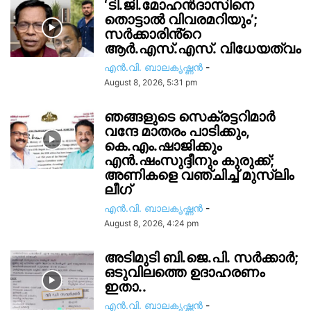
‘ടി.ജി.മോഹൻദാസിനെ
തൊട്ടാൽ വിവരമറിയും’;
സര്‍ക്കാരിൻ്റെ
ആർ.എസ്.എസ്. വിധേയത്വം
എൻ.വി. ബാലകൃഷ്ണൻ
-
August 8, 2026, 5:31 pm
ഞങ്ങളുടെ സെക്രട്ടറിമാർ
വന്ദേ മാതരം പാടിക്കും,
കെ.എം.ഷാജിക്കും
എൻ.ഷംസുദ്ദീനും കുരുക്ക്;
അണികളെ വഞ്ചിച്ച് മുസ്ലിം
ലീഗ്
എൻ.വി. ബാലകൃഷ്ണൻ
-
August 8, 2026, 4:24 pm
അടിമുടി ബി.ജെ.പി. സർക്കാർ;
ഒടുവിലത്തെ ഉദാഹരണം
ഇതാ..
എൻ.വി. ബാലകൃഷ്ണൻ
-