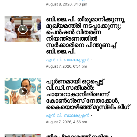
August 8, 2026, 3:10 pm
ബി.ജെ.പി. തീരുമാനിക്കുന്നു,
മുഖ്യമന്ത്രി നടപ്പാക്കുന്നു;
പെൻഷൻ വിതരണ
നിയന്ത്രണത്തിൽ
സ‍ർക്കാരിനെ പിന്തുണച്ച്
ബി.ജെ.പി.
എൻ.വി. ബാലകൃഷ്ണൻ
-
August 7, 2026, 6:54 pm
പൂർണമായി ഒറ്റപ്പെട്ട്
വി.ഡി.സതീശൻ:
ചാവേറാകാനില്ലെന്ന്
കോൺഗ്രസ് നേതാക്കൾ,
കൈയൊഴിഞ്ഞ് മുസ്ലിം ലീഗ്
എൻ.വി. ബാലകൃഷ്ണൻ
-
August 7, 2026, 4:56 pm