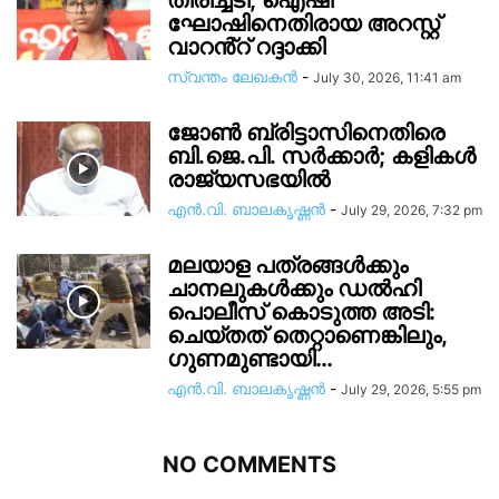
തിരിച്ചടി; ഐഷി
ഘോഷിനെതിരായ അറസ്റ്റ്
വാറൻ്റ് റദ്ദാക്കി
സ്വന്തം ലേഖകന്‍
-
July 30, 2026, 11:41 am
ജോൺ ബ്രിട്ടാസിനെതിരെ
ബി.ജെ.പി. സർക്കാർ; കളികൾ
രാജ്യസഭയിൽ
എൻ.വി. ബാലകൃഷ്ണൻ
-
July 29, 2026, 7:32 pm
മലയാള പത്രങ്ങൾക്കും
ചാനലുകൾക്കും ഡൽഹി
പൊലീസ് കൊടുത്ത അടി:
ചെയ്തത് തെറ്റാണെങ്കിലും,
ഗുണമുണ്ടായി…
എൻ.വി. ബാലകൃഷ്ണൻ
-
July 29, 2026, 5:55 pm
NO COMMENTS