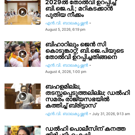
2029ൽ തോല്‍വി ഉറപ്പിച്ച്
ബി.ജെ.പി.; മറികടക്കാൻ
പുതിയ നീക്കം
എൻ.വി. ബാലകൃഷ്ണൻ
-
August 5, 2026, 6:19 pm
ബിഹാറിലും ജെൻ സി
കൊടുങ്കാറ്റ്; ബി.ജെ.പിയുടെ
തോൽവി ഉറപ്പിച്ചതിങ്ങനെ
എൻ.വി. ബാലകൃഷ്ണൻ
-
August 4, 2026, 1:00 pm
ബഹളമില്ല,
തടസ്സപ്പെടുത്തലില്ല; ഡൽഹി
സമരം രാജ്യസഭയിൽ
കത്തിച്ച് ബ്രിട്ടാസ്
എൻ.വി. ബാലകൃഷ്ണൻ
-
July 31, 2026, 9:13 am
ഡൽഹി പൊലീസിന് കനത്ത