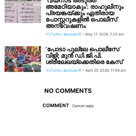
‘വയനാട് അടുത്ത
അമേഠിയാകും’: രാഹുലിനും
പ്രയങ്കയ്ക്കും ഏതിരായ
പോസ്റ്ററുകളിൽ പൊലീസ്
അന്വേഷണം
സ്വന്തം ലേഖകന്‍
-
May 17, 2026, 7:23 am
‘പോടാ പുല്ലേ പൊലീസേ’
വിളി; മുൻ ഡി.ജി.പി.
ശ്രീലേഖയ്ക്കെതിരെ കേസ്
സ്വന്തം ലേഖകന്‍
-
April 25, 2026, 11:46 am
NO COMMENTS
COMMENT
Cancel reply