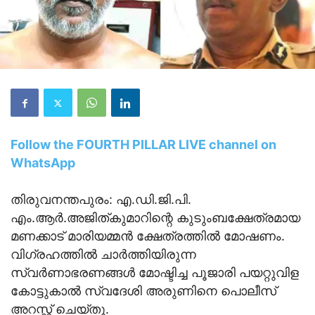
Follow the FOURTH PILLAR LIVE channel on
WhatsApp
തിരുവനന്തപുരം: എ.ഡി.ജി.പി.
എം.ആർ.അജിത്കുമാറിന്റെ കുടുംബക്ഷേത്രമായ
മണക്കാട് മാരിയമ്മൻ ക്ഷേത്രത്തിൽ മോഷണം.
വിഗ്രഹത്തിൽ ചാർത്തിയിരുന്ന
സ്വർണാഭരണങ്ങൾ മോഷ്ടിച്ച പൂജാരി പയറ്റുവിള
കോട്ടുകാൽ സ്വദേശി അരുണിനെ പൊലീസ്
അറസ്റ്റ് ചെയ്തു.