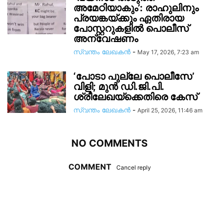
അമേഠിയാകും’: രാഹുലിനും
പ്രയങ്കയ്ക്കും ഏതിരായ
പോസ്റ്ററുകളിൽ പൊലീസ്
അന്വേഷണം
സ്വന്തം ലേഖകന്‍
-
May 17, 2026, 7:23 am
‘പോടാ പുല്ലേ പൊലീസേ’
വിളി; മുൻ ഡി.ജി.പി.
ശ്രീലേഖയ്ക്കെതിരെ കേസ്
സ്വന്തം ലേഖകന്‍
-
April 25, 2026, 11:46 am
NO COMMENTS
COMMENT
Cancel reply