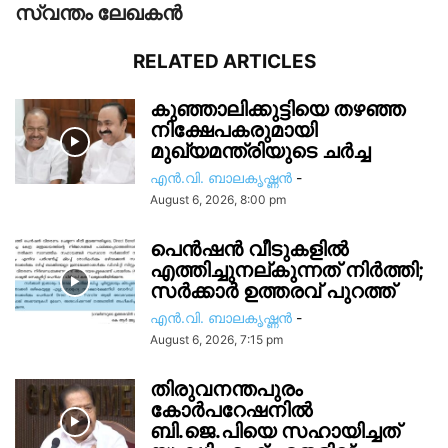
സ്വന്തം ലേഖകന്‍
RELATED ARTICLES
കുഞ്ഞാലിക്കുട്ടിയെ തഴഞ്ഞ
നിക്ഷേപകരുമായി
മുഖ്യമന്ത്രിയുടെ ചർച്ച
എൻ.വി. ബാലകൃഷ്ണൻ
-
August 6, 2026, 8:00 pm
പെൻഷൻ വീടുകളിൽ
എത്തിച്ചുനല്കുന്നത് നിർത്തി;
സര്‍ക്കാർ ഉത്തരവ് പുറത്ത്
എൻ.വി. ബാലകൃഷ്ണൻ
-
August 6, 2026, 7:15 pm
തിരുവനന്തപുരം
കോർപറേഷനിൽ
ബി.ജെ.പിയെ സഹായിച്ചത്