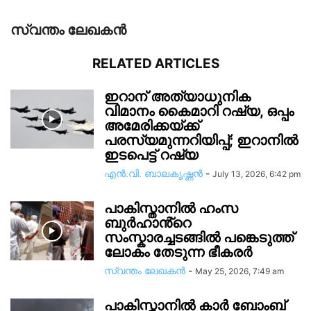
സ്വന്തം ലേഖകന്‍
RELATED ARTICLES
ഇറാന് അത്യാധുനിക
വിമാനം കൈമാറി റഷ്യ, ഒപ്പം
അമേരിക്കയ്ക്ക്
പരസ്യമുന്നറിയിപ്പ്; ഇറാനിൽ
ഇടപെട്ട് റഷ്യ
എൻ.വി. ബാലകൃഷ്ണൻ
-
July 13, 2026, 6:42 pm
പാകിസ്താനിൽ ഹംസ
ബുർഹാൻ്റെ
സംസ്കാരച്ചടങ്ങിൽ പങ്കെടുത്ത്
ലോകം തേടുന്ന ഭീകരർ
സ്വന്തം ലേഖകന്‍
-
May 25, 2026, 7:49 am
പാകിസ്താനിൽ കാർ ബോംബ്