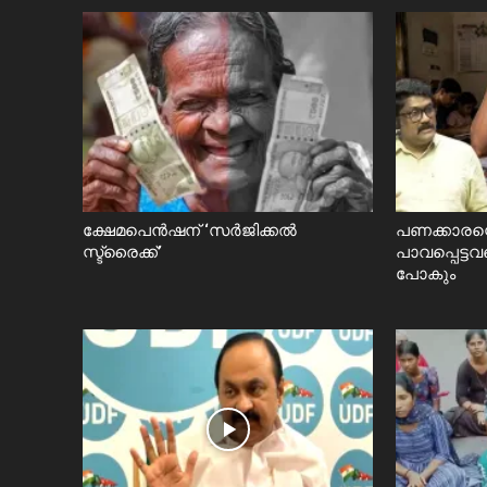
ക്ഷേമപെൻഷന് ‘സർജിക്കൽ
പണക്കാരന്
സ്ട്രൈക്ക്’
പാവപ്പെട്ടവ
പോകും