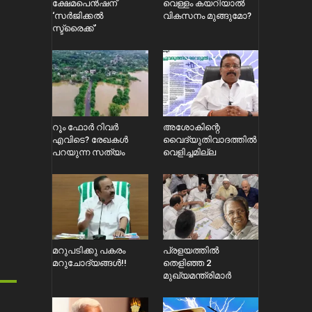
ക്ഷേമപെൻഷന്
വെള്ളം കയറിയാൽ
‘സർജിക്കൽ
വികസനം മുങ്ങുമോ?
സ്ട്രൈക്ക്’
റൂം ഫോർ റിവർ
അശോകിന്റെ
എവിടെ? രേഖകൾ
വൈദ്യുതിവാദത്തിൽ
പറയുന്ന സത്യം
വെളിച്ചമില്ല
മറുപടിക്കു പകരം
പ്രളയത്തിൽ
മറുചോദ്യങ്ങൾ!!
തെളിഞ്ഞ 2
മുഖ്യമന്ത്രിമാർ