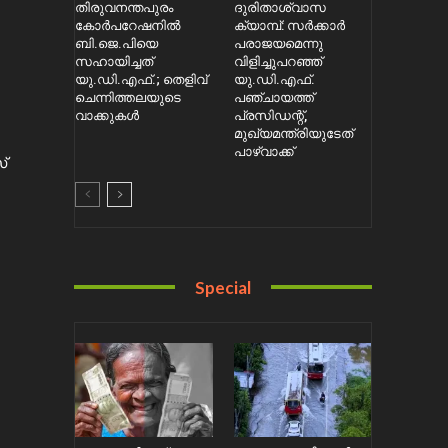
തിരുവനന്തപുരം
ദുരിതാശ്വാസ
കോർപറേഷനിൽ
ക്യാമ്പ്: സർക്കാർ
ബി.ജെ.പിയെ
പരാജയമെന്നു
സഹായിച്ചത്
വിളിച്ചുപറഞ്ഞ്
യു.ഡി.എഫ്.; തെളിവ്
യു.ഡി.എഫ്.
ചെന്നിത്തലയുടെ
പഞ്ചായത്ത്
വാക്കുകൾ
പ്രസിഡന്റ്,
മുഖ്യമന്ത്രിയുടേത്
പാഴ്വാക്ക്
്
Special