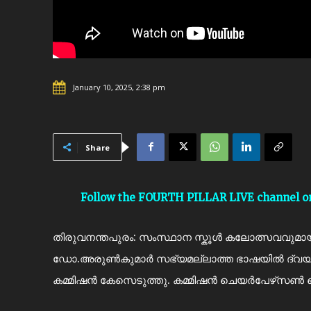
January 10, 2025, 2:38 pm
Share
Follow the FOURTH PILLAR LIVE channel 
തിരുവനന്തപുരം: സംസ്ഥാന സ്കൂൾ കലോത്സവവുമായി
ഡോ.അരുൺകുമാർ സഭ്യമല്ലാത്ത ഭാഷയിൽ ദ്വയ
കമ്മിഷൻ കേസെടുത്തു. കമ്മിഷൻ ചെയർപേഴ്‌സൺ 