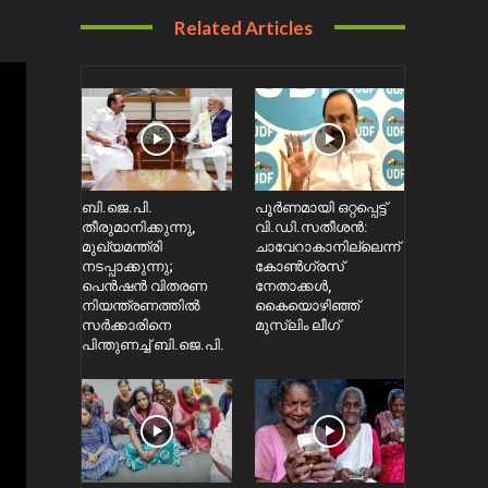
Related Articles
ബി.ജെ.പി.
പൂർണമായി ഒറ്റപ്പെട്ട്
തീരുമാനിക്കുന്നു,
വി.ഡി.സതീശൻ:
മുഖ്യമന്ത്രി
ചാവേറാകാനില്ലെന്ന്
നടപ്പാക്കുന്നു;
കോൺഗ്രസ്
പെൻഷൻ വിതരണ
നേതാക്കൾ,
നിയന്ത്രണത്തിൽ
കൈയൊഴിഞ്ഞ്
സ‍ർക്കാരിനെ
മുസ്ലിം ലീഗ്
പിന്തുണച്ച് ബി.ജെ.പി.