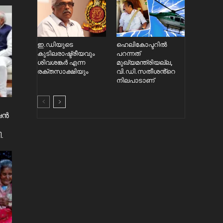
ഇ.ഡിയുടെ
ഹെലികോപ്ടറിൽ
കുടിലരാഷ്ട്രീയവും
പറന്നത്
ശിവശങ്കർ എന്ന
മുഖ്യമന്ത്രിയല്ല,
രക്തസാക്ഷിയും
വി.ഡി.സതീശൻ്റെ
നിലപാടാണ്
ൻഷൻ
.