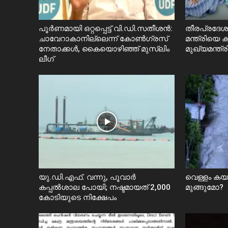
പൂർണമായി ഒറ്റപ്പെട്ട് വി.ഡി.സതീശൻ:
തീരപ്രദേശത
ചാവേറാകാനില്ലെന്ന് കോൺഗ്രസ്
മന്ത്രിയെ
നേതാക്കൾ, കൈയൊഴിഞ്ഞ് മുസ്ലിം
മുഖ്യമന്ത്ര
ലീഗ്
യു.ഡി.എഫ്. വന്നു, പൂവാർ
വെള്ളം ക
കപ്പൽശാല പോയി; നഷ്ടമായത് 2,000
മുങ്ങുമോ?
കോടിയുടെ നിക്ഷേപം