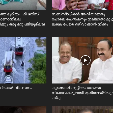
്ത് ദുരിതം: ഫിഷറിസ്‌
സബ്സിഡികൾ ആവിയായതു
 കാണാനില്ല,
പോലെ പെൻഷനും ഇല്ലാതാകും;
ിക്കും ഒരു മറുപടിയുമില്ല
ലക്ഷം പേരെ ഒഴിവാക്കാൻ നീക്കം
യറിയാൽ വികസനം
കുഞ്ഞാലിക്കുട്ടിയെ തഴഞ്ഞ
നിക്ഷേപകരുമായി മുഖ്യമന്ത്രിയു
ചർച്ച