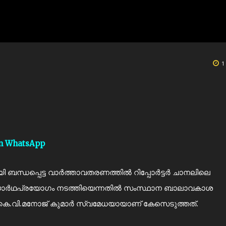
1
on WhatsApp
 ബന്ധപ്പെട്ട വാർത്താവതരണത്തിൽ റിപ്പോർട്ടർ ചാനലിലെ
ാർഥപ്രയോഗം നടത്തിയെന്നതിൽ സംസ്ഥാന ബാലാവകാശ
കെ.വി.മനോജ് കുമാർ സ്വമേധയായാണ് കേസെടുത്തത്.