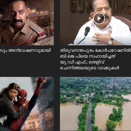
ും അന്വേഷണവുമായി
തിരുവനന്തപുരം കോർപറേഷനിൽ
ബി.ജെ.പിയെ സഹായിച്ചത്
യു.ഡി.എഫ്.; തെളിവ്
ചെന്നിത്തലയുടെ വാക്കുകൾ