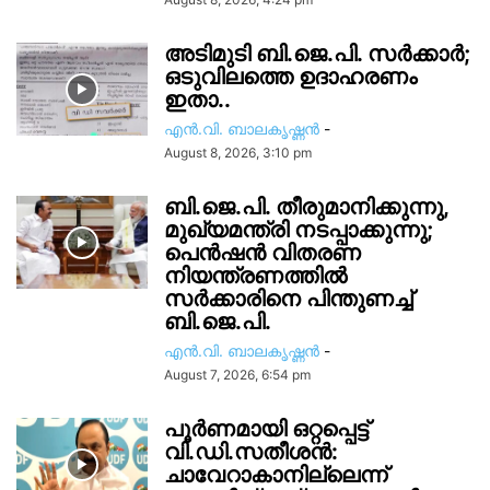
അടിമുടി ബി.ജെ.പി. സർക്കാർ;
ഒടുവിലത്തെ ഉദാഹരണം
ഇതാ..
എൻ.വി. ബാലകൃഷ്ണൻ
-
August 8, 2026, 3:10 pm
ബി.ജെ.പി. തീരുമാനിക്കുന്നു,
മുഖ്യമന്ത്രി നടപ്പാക്കുന്നു;
പെൻഷൻ വിതരണ
നിയന്ത്രണത്തിൽ
സ‍ർക്കാരിനെ പിന്തുണച്ച്
ബി.ജെ.പി.
എൻ.വി. ബാലകൃഷ്ണൻ
-
August 7, 2026, 6:54 pm
പൂർണമായി ഒറ്റപ്പെട്ട്
വി.ഡി.സതീശൻ:
ചാവേറാകാനില്ലെന്ന്