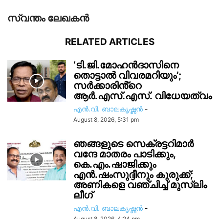
സ്വന്തം ലേഖകന്‍
RELATED ARTICLES
‘ടി.ജി.മോഹൻദാസിനെ
തൊട്ടാൽ വിവരമറിയും’;
സര്‍ക്കാരിൻ്റെ
ആർ.എസ്.എസ്. വിധേയത്വം
എൻ.വി. ബാലകൃഷ്ണൻ
-
August 8, 2026, 5:31 pm
ഞങ്ങളുടെ സെക്രട്ടറിമാർ
വന്ദേ മാതരം പാടിക്കും,
കെ.എം.ഷാജിക്കും
എൻ.ഷംസുദ്ദീനും കുരുക്ക്;
അണികളെ വഞ്ചിച്ച് മുസ്ലിം
ലീഗ്
എൻ.വി. ബാലകൃഷ്ണൻ
-
August 8, 2026, 4:24 pm