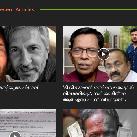
ecent Articles
്സിയുടെ പിതാവ്
‘ടി.ജി.മോഹൻദാസിനെ തൊട്ടാൽ
വിവരമറിയും’; സര്‍ക്കാരിൻ്റെ
ആർ.എസ്.എസ്. വിധേയത്വം