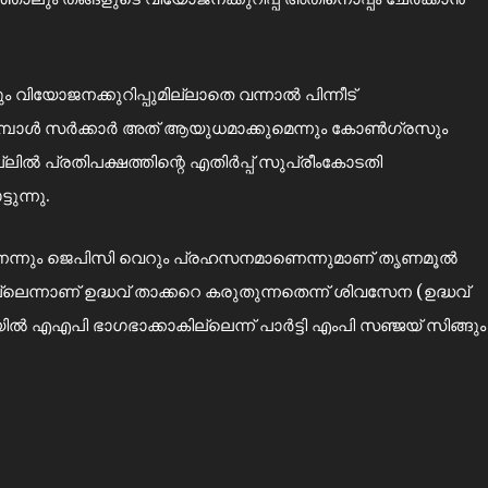
 വിയോജനക്കുറിപ്പുമില്ലാതെ വന്നാൽ പിന്നീട്
ുമ്പോൾ സർക്കാർ അത് ആയുധമാക്കുമെന്നും കോൺഗ്രസും
ിൽ പ്രതിപക്ഷത്തിന്റെ എതിർപ്പ് സുപ്രീംകോടതി
ുന്നു.
ാണെന്നും ജെപിസി വെറും പ്രഹസനമാണെന്നുമാണ് തൃണമൂൽ
െന്നാണ് ഉദ്ധവ് താക്കറെ കരുതുന്നതെന്ന് ശിവസേന (ഉദ്ധവ്
ൽ എഎപി ഭാഗഭാക്കാകില്ലെന്ന് പാർട്ടി എംപി സഞ്ജയ് സിങ്ങും