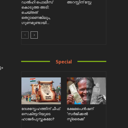
ഡൽഹി പൊലീസ്
അറസ്റ്റിന് സ്റ്റേ
കൊടുത്ത അടി:
ചെയ്തത്
തെറ്റാണെങ്കിലും,
ഗുണമുണ്ടായി…
Special
ും
ദേശസ്നേഹത്തിന് ചീഫ്
ക്ഷേമപെൻഷന്
സെക്രട്ടറിയുടെ
‘സർജിക്കൽ
ഹാജർപുസ്തകമോ?
സ്ട്രൈക്ക്’