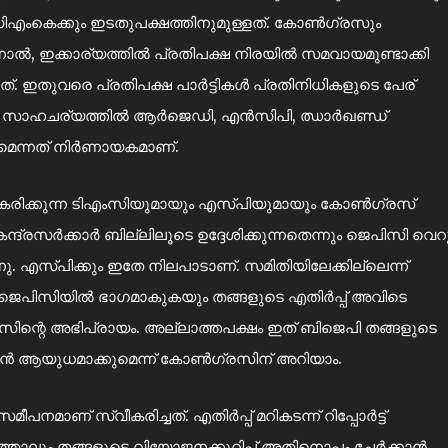
ിഎംകെക്കും ഇടതുപക്ഷത്തിനുമുള്ളത്. കോൺഗ്രസും
ാൽ, ഇക്കാര്യത്തിൽ പ്രതിപക്ഷ നിരയിൽ സമവായമുണ്ടാക്കി
. ഇതുവരെ പ്രതിപക്ഷ പാർട്ടികൾ പ്രതിനിധികളുടെ പേര്
ഉയരുന്ന സാഹചര്യത്തിൽ ആർജെഡി, എൻസിപി, ഝാർഖണ്ഡ്
്കുമെന്നത് നിർണായകമാണ്.
്വീകരിക്കുന്ന ടിഎംസിയുമായും എസ്‌പിയുമായും കോൺഗ്രസ്
കേന്ദ്രസർക്കാർ ബില്ലിലൂടെ ഉദ്ദേശിക്കുന്നതെന്നും ജെപിസി വെറ
എസ്‌പിക്കും ഇതേ നിലപാടാണ്. സമിതിയിലേക്കില്ലെന്ന്
ുണ്ട്. ജെപിസിയിൽ ഭാഗമാകുകയും തങ്ങളുടെ എതിർപ്പ് അവിടെ
ിന്റെ അഭിപ്രായം. അല്ലാത്തപക്ഷം ഇത് ബിജെപി തങ്ങളുടെ
ൻ ആയുധമാക്കുമെന്ന് കോൺഗ്രസിന് അറിയാം.
ണ് സ്വീകരിച്ചത്. എതിർപ്പ് മറികടന്ന് റിപ്പോർട്ട്
ഞാലും തങ്ങളുടെ വിയോജനക്കുറിപ്പ് അതിനൊപ്പം ചേർക്കാൻ