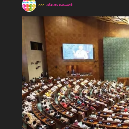
>>>
സ്വന്തം ലേഖകന്‍