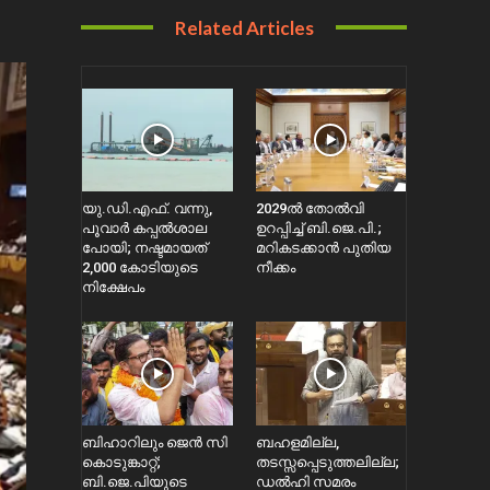
Related Articles
യു.ഡി.എഫ്. വന്നു,
2029ൽ തോല്‍വി
പൂവാർ കപ്പൽശാല
ഉറപ്പിച്ച് ബി.ജെ.പി.;
പോയി; നഷ്ടമായത്
മറികടക്കാൻ പുതിയ
2,000 കോടിയുടെ
നീക്കം
നിക്ഷേപം
ബിഹാറിലും ജെൻ സി
ബഹളമില്ല,
കൊടുങ്കാറ്റ്;
തടസ്സപ്പെടുത്തലില്ല;
ബി.ജെ.പിയുടെ
ഡൽഹി സമരം