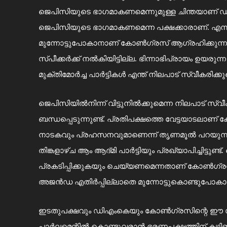
ജെപിസിയുടെ ഭാഗമാകണമെന്നുമുള്ള ചിന്തയാണ് ഡ
ജെപിസിയുടെ ഭാഗമാകണമെന്ന പക്ഷക്കാരാണ്. എന്ന
മുന്നോട്ടുപോകാനാണ് കോൺഗ്രസ് ആഗ്രഹിക്കുന്നത്
സ്പീക്കർക്ക് നൽകിയിട്ടില്ല. ഭിന്നാഭിപ്രായം 
മുക്തിമോർച്ച പാർട്ടികൾ എന്ത് നിലപാട് സ്വീകരിക
ജെപിസിയിൽനിന്ന് വിട്ടുനിൽക്കുമെന്ന നിലപാട് സ
ബന്ധപ്പെടുന്നുണ്ട്. പ്രതിപക്ഷത്തെ വേട്ടയാടലാണ് 
നാടകവും പ്രഹസനവുമാണെന്ന് തൃണമൂൽ പറയുന്നു. 
തിങ്കളാഴ്ച ആം ആദ്മി പാർട്ടിയും പ്രഖ്യാപിച്ചിട്ട
പ്രകടിപ്പിക്കുകയും ചെയ്യണമെന്നതാണ് കോൺഗ്രസ
അജൻഡ എതിർപ്പില്ലാതെ മുന്നോട്ടുകൊണ്ടുപോകാ
ഇടതുപക്ഷവും ഡിഎംകെയും കോൺഗ്രസിന്റെ ഈ സമീപനമാ
പാർലമെന്റിൽ കൊണ്ടുവരാൻ ഭരണപക്ഷത്തിന് കഴിഞ്