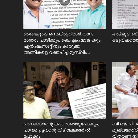
ഞങ്ങളുടെ സെക്രട്ടറിമാർ വന്ദേ
അടിമുടി ബി
മാതരം പാടിക്കും, കെ.എം.ഷാജിക്കും
ഒടുവിലത്
എൻ.ഷംസുദ്ദീനും കുരുക്ക്;
അണികളെ വഞ്ചിച്ച് മുസ്ലിം...
പണക്കാരന്റെ കടം മാഞ്ഞുപോകും,
ബി.ജെ.പി. ത
പാവപ്പെട്ടവന്റെ വീട് ലേലത്തിൽ
മുഖ്യമന്ത്
പോകും
വിതരണ നി