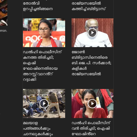
തോൽവി
രാജ്യസഭയിൽ
ഉറപ്പിച്ചതിങ്ങനെ
കത്തിച്ച് ബ്രിട്ടാസ്
min.
ഡൽഹി പൊലീസിന്
ജോൺ
കനത്ത തിരിച്ചടി;
ബ്രിട്ടാസിനെതിരെ
ഐഷി
ബി.ജെ.പി. സർക്കാർ;
ഘോഷിനെതിരായ
കളികൾ
അറസ്റ്റ് വാറൻ്റ്
രാജ്യസഭയിൽ
റദ്ദാക്കി
മലയാള
ഡൽഹി പൊലീസിന്
പത്രങ്ങൾക്കും
വൻ തിരിച്ചടി; ഐഷി
ചാനലുകൾക്കും
ഘോഷിൻ്റെ