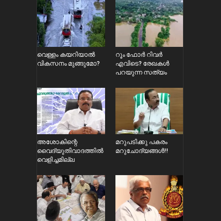
വെള്ളം കയറിയാൽ
റൂം ഫോർ റിവർ
വികസനം മുങ്ങുമോ?
എവിടെ? രേഖകൾ
പറയുന്ന സത്യം
അശോകിന്റെ
മറുപടിക്കു പകരം
വൈദ്യുതിവാദത്തിൽ
മറുചോദ്യങ്ങൾ!!
വെളിച്ചമില്ല