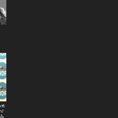
ശൻ:
സ്
ിം