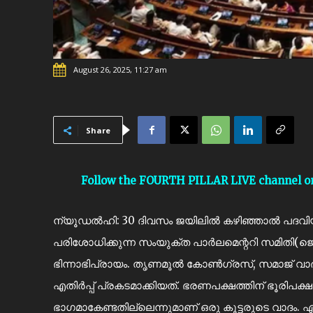
August 26, 2025, 11:27 am
Share
Follow the FOURTH PILLAR LIVE channel 
ന്യൂഡൽഹി: 30 ദിവസം ജയിലിൽ കഴിഞ്ഞാൽ പദവിയിൽ
പരിശോധിക്കുന്ന സംയുക്ത പാർലമെന്ററി സമിതി(ജെ
ഭിന്നാഭിപ്രായം. തൃണമൂൽ കോൺഗ്രസ്, സമാജ് വാദി പ
എതിർപ്പ് പ്രകടമാക്കിയത്. ഭരണപക്ഷത്തിന് ഭൂരിപ
ഭാഗമാകേണ്ടതില്ലെന്നുമാണ് ഒരു കൂട്ടരുടെ വാദം. എ