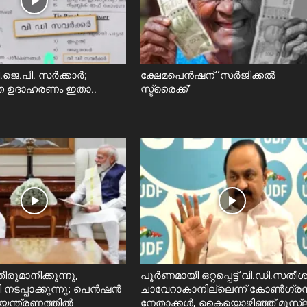
.ജെ.പി. സർക്കാർ;
ക്ഷേമപെൻഷന് ‘സർജിക്കൽ
തെ ഉദാഹരണം ഇതാ..
സ്ട്രൈക്ക്’
ീരുമാനിക്കുന്നു,
പൂർണമായി ഒറ്റപ്പെട്ട് വി.ഡി.സതീ
രി നടപ്പാക്കുന്നു; പെൻഷൻ
ചാവേറാകാനില്ലെന്ന് കോൺഗ്ര
യന്ത്രണത്തിൽ
നേതാക്കൾ, കൈയൊഴിഞ്ഞ് മുസ്ല