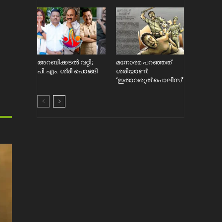
അറബിക്കടൽ വറ്റി;
മനോരമ പറഞ്ഞത്
പി.എം. ശ്രീ പൊങ്ങി
ശരിയാണ്:
‘ഇതാവരുത് പൊലീസ്’