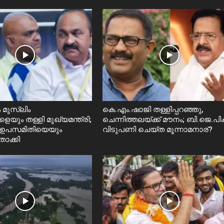
 മുസ്ലിം
കെ.എം.ഷാജി തള്ളിപ്പറഞ്ഞു,
ും തള്ളി മുഖ്യമന്ത്രി;
ചെന്നിത്തലയ്ക്ക് മൗനം; ബി.ജെ.പിക്
ാ ഉപസമിതിയെയും
വിടുപണി ചെയ്ത മൂന്നാമനാര്?
ാക്കി