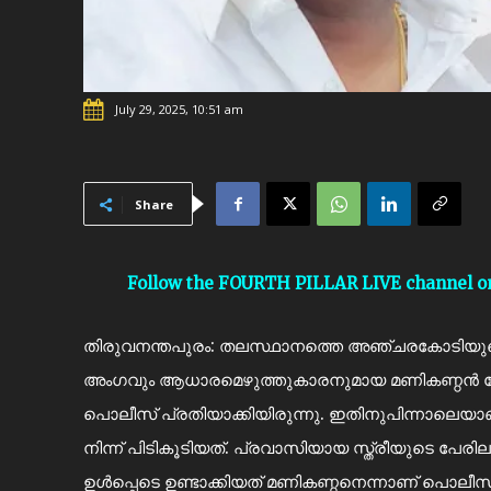
July 29, 2025, 10:51 am
Share
Follow the FOURTH PILLAR LIVE channel 
തിരുവനന്തപുരം: തലസ്ഥാനത്തെ അഞ്ചരകോടിയുടെ ഭൂമി
അംഗവും ആധാരമെഴുത്തുകാരനുമായ മണികണ്ഠൻ പ
പൊലീസ് പ്രതിയാക്കിയിരുന്നു. ഇതിനുപിന്നാലെയാ
നിന്ന് പിടികൂടിയത്. പ്രവാസിയായ സ്ത്രീയുടെ പേരില
ഉള്‍പ്പെടെ ഉണ്ടാക്കിയത് മണികണ്ഠനെന്നാണ് പൊ