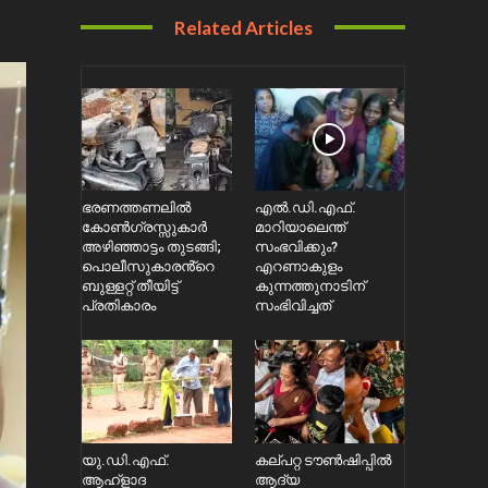
Related Articles
ഭരണത്തണലിൽ
എൽ.ഡി.എഫ്.
കോൺഗ്രസ്സുകാർ
മാറിയാലെന്ത്
അഴിഞ്ഞാട്ടം തുടങ്ങി;
സംഭവിക്കും?
പൊലീസുകാരൻ്റെ
എറണാകുളം
ബുള്ളറ്റ് തീയിട്ട്
കുന്നത്തുനാടിന്
പ്രതികാരം
സംഭിവിച്ചത്
യു.ഡി.എഫ്.
കല്പറ്റ ട‍ൗൺഷിപ്പിൽ
ആഹ്ളാദ
ആദ്യ