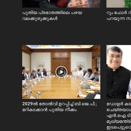
പുതിയ പ്രഭാതത്തിലെ പഴയ
റൂം ഫോർ 
വലക്കുരുക്കുകൾ
പറയുന്ന 
2029ൽ തോല്‍വി ഉറപ്പിച്ച് ബി.ജെ.പി.;
ഡോളർ കടത്
മറികടക്കാൻ പുതിയ നീക്കം
ചെയ്തയാൾ
എൻ.ഐ.ടി.
മുഖ്യമന്ത
ഇടപെട്ടുവെന്