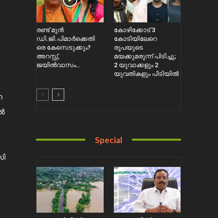
രണ്ട് മുൻ
കോഴിക്കോട് 3
ഡി.ജി.പിമാർക്കെതി
കോടിയിലേറെ
രെ കേസെടുക്കും?
രൂപയുടെ
അറസ്റ്റ്,
മയക്കുമരുന്ന് പിടിച്ചു;
ജയിൽവാസം…
2 യുവാക്കളും 2
യുവതികളും പിടിയിൽ
െ
ിൽ
Special
സി