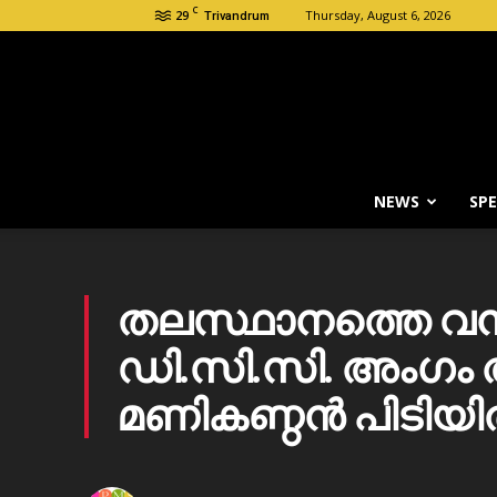
C
29
Thursday, August 6, 2026
Trivandrum
NEWS
SPE
‌തലസ്ഥാനത്തെ വൻ ഭൂമ
ഡി.സി.സി. അംഗം 
മണികണ്ഠൻ പിടിയ