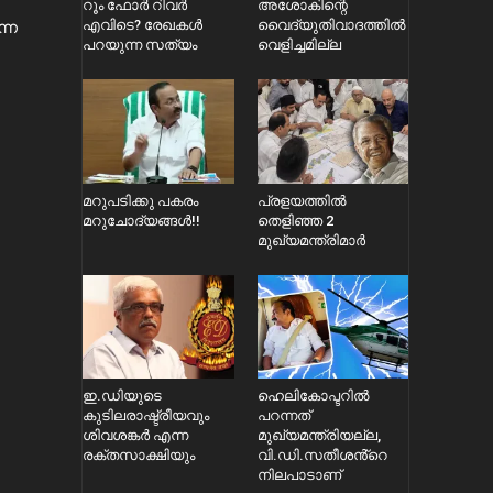
റൂം ഫോർ റിവർ
അശോകിന്റെ
്ന
എവിടെ? രേഖകൾ
വൈദ്യുതിവാദത്തിൽ
പറയുന്ന സത്യം
വെളിച്ചമില്ല
മറുപടിക്കു പകരം
പ്രളയത്തിൽ
മറുചോദ്യങ്ങൾ!!
തെളിഞ്ഞ 2
മുഖ്യമന്ത്രിമാർ
ഇ.ഡിയുടെ
ഹെലികോപ്ടറിൽ
കുടിലരാഷ്ട്രീയവും
പറന്നത്
ശിവശങ്കർ എന്ന
മുഖ്യമന്ത്രിയല്ല,
രക്തസാക്ഷിയും
വി.ഡി.സതീശൻ്റെ
നിലപാടാണ്