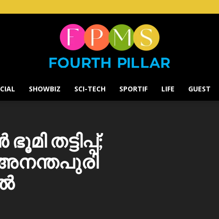
CIAL
SHOWBIZ
SCI-TECH
SPORTIF
LIFE
GUEST
Fourth
ി തട്ടിപ്പ്;
അനന്തപുരി
Pillar
ിൽ