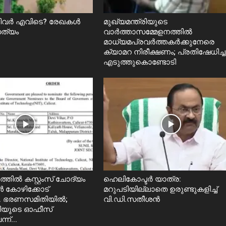
റിവർ എവിടെ? രേഖകൾ
മുഖ്യമന്ത്രിയുടെ
സത്യം
വാർത്താസമ്മേളനത്തിൽ
മാധ്യമപ്രവർത്തകർക്കുനേരെ
ക്യാമറ നിരീക്ഷണം; പ്രതിഷേധിച്ച
എടുത്തുകൊണ്ടോടി
തിൽ കസ്റ്റംസ് ചോദ്യം
ഹെലികോപ്ടര്‍ യാത്ര:
 കോഴിക്കോട്
മറുപടിയില്ലാതെ ഉരുണ്ടുകളിച്ച്
 ഭരണസമിതിയിൽ;
വി.ഡി.സതീശൻ
്രിയുടെ ഓഫീസ്
ന്...