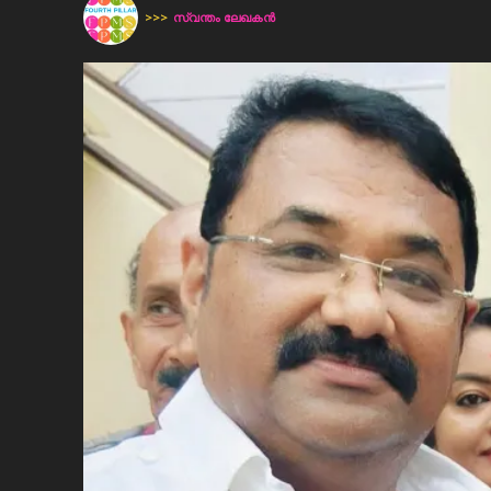
>>>
സ്വന്തം ലേഖകന്‍