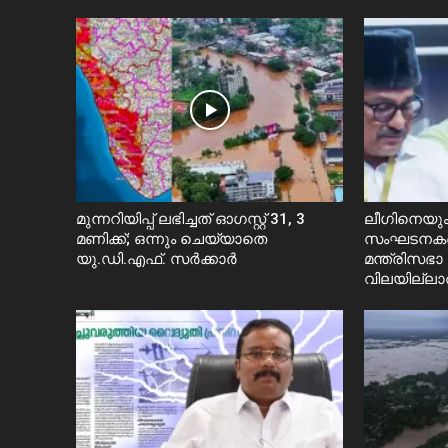
മുന്നറിയിപ്പ് ലഭിച്ചത് ഓഗസ്റ്റ് 31, 3
ലീഗിനെയും
മണിക്ക്; ഒന്നും ചെയ്യാതെ
സംഘടനകളെയ
യു.ഡി.എഫ്. സർക്കാര്‍
മന്ത്രിസഭ
വിലയില്ലാത