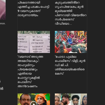
പ്രകടനത്തായി
കുടുംബത്തിൻ്റെ ​
എത്തിച്ച പടക്കം പൊട്ടി
ഗൃഹപ്രവേശം; മുൻ
9 വയസുകാരന്
മുഖ്യമന്ത്രി
ദാരുണാന്ത്യം
പിണറായി വിജയൻ്റെ
സർപ്രൈസ്
min.
വീഡിയോ...
‘വയനാട് അടുത്ത
‘പോടാ പുല്ലേ
അമേഠിയാകും’:
പൊലീസേ’ വിളി; മുൻ
രാഹുലിനും
ഡി.ജി.പി.
പ്രയങ്കയ്ക്കും
ശ്രീലേഖയ്ക്കെതിരെ
ഏതിരായ
കേസ്
പോസ്റ്ററുകളിൽ
ൽ
പൊലീസ്
അന്വേഷണം
ിൽ