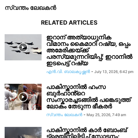
സ്വന്തം ലേഖകന്‍
RELATED ARTICLES
ഇറാന് അത്യാധുനിക
വിമാനം കൈമാറി റഷ്യ, ഒപ്പം
അമേരിക്കയ്ക്ക്
പരസ്യമുന്നറിയിപ്പ്; ഇറാനിൽ
ഇടപെട്ട് റഷ്യ
എൻ.വി. ബാലകൃഷ്ണൻ
-
July 13, 2026, 6:42 pm
പാകിസ്താനിൽ ഹംസ
ബുർഹാൻ്റെ
സംസ്കാരച്ചടങ്ങിൽ പങ്കെടുത്ത്
ലോകം തേടുന്ന ഭീകരർ
സ്വന്തം ലേഖകന്‍
-
May 25, 2026, 7:49 am
പാകിസ്താനിൽ കാർ ബോംബ്
ട്രെയിനിലിടിച്ച് സ്ഫോടനം;