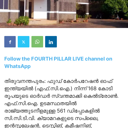
Follow the FOURTH PILLAR LIVE channel on
WhatsApp
തിരുവനന്തപുരം: ഫുഡ് കോര്‍പറേഷന്‍ ഓഫ്
ഇന്ത്യയില്‍ (എഫ്.സി.ഐ.) നിന്ന് 168 കോടി
രൂപയുടെ ഓര്‍ഡര്‍ സ്വന്തമാക്കി കെല്‍ട്രോണ്‍.
എഫ്.സി.ഐ. ഉടമസ്ഥതയില്‍
രാജ്യത്തുടനീളമുള്ള 561 ഡിപ്പോകളില്‍
സി.സി.ടി.വി. ക്യാമറകളുടെ സപ്ലൈ,
ഇന്‍സ്റ്റലേഷന്‍, ടെസ്റ്റിങ്, കമീഷനിങ്,