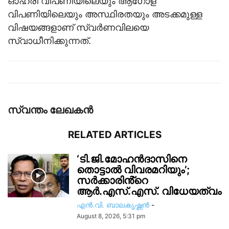
ഓഹരി വിപണിയിലെയും ആഗോള
വിപണിയിലെയും അസ്ഥിരതയും അടക്കമുള്ള
വിഷയങ്ങളാണ് സ്വര്‍ണവിലയെ
സ്വാധീനിക്കുന്നത്.
സ്വന്തം ലേഖകന്‍
RELATED ARTICLES
‘ടി.ജി.മോഹൻദാസിനെ
തൊട്ടാൽ വിവരമറിയും’;
സര്‍ക്കാരിൻ്റെ
ആർ.എസ്.എസ്. വിധേയത്വം
എൻ.വി. ബാലകൃഷ്ണൻ
-
August 8, 2026, 5:31 pm