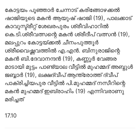
കോട്ടയം പൂഞ്ഞാർ ചേന്നാട് കരിങ്ങോഴക്കൽ
ഷാജിയുടെ മകൻ ആയുഷ് ഷാജി (19), പാലക്കാട്
കാവുസ്ട്രീറ്റ് ശേഖരപുരം ശ്രീവിഹാറിൽ
കെ.ടി.ശ്രീവത്സന്റെ മകൻ ശ്രീദീപ് വത്സൻ (19),
മലപ്പുറം കോട്ടയ്ക്കൽ ചീനംപുത്തൂർ
ശ്രീവൈഷ്ണവത്തിൽ എ.എൻ. ബിനുരാജിന്റെ
മകൻ ബി.ദേവാനന്ദൻ (19), കണ്ണൂർ വേങ്ങര
മാടായി മുട്ടം പാണ്ട്യാല വീട്ടിൽ മുഹമ്മദ് അബ്ദുൾ
ജബ്ബാർ (19), ലക്ഷദ്വീപ് ആന്ത്രോത്ത് ദ്വീപ്
പാക്രിച്ചിയപുര വീട്ടിൽ പി.മുഹമ്മദ് നസീറിന്റെ
മകൻ മുഹമ്മദ് ഇബ്രാഹിം (19) എന്നിവരാണു
മരിച്ചത്
17.10