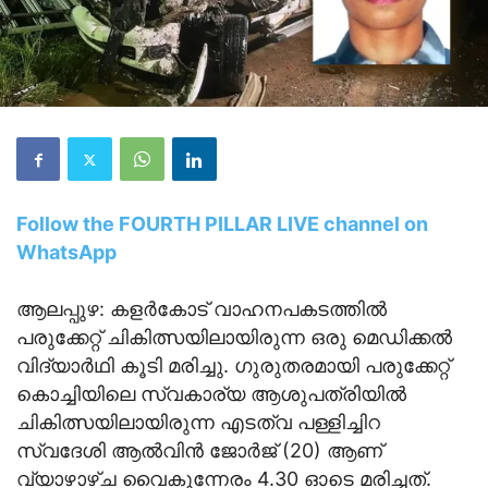
Follow the FOURTH PILLAR LIVE channel on
WhatsApp
ആലപ്പുഴ: കളർകോട് വാഹനപകടത്തിൽ
പരുക്കേറ്റ് ചികിത്സയിലായിരുന്ന ഒരു മെഡിക്കൽ
വിദ്യാർഥി കൂടി മരിച്ചു. ഗുരുതരമായി പരുക്കേറ്റ്
കൊച്ചിയിലെ സ്വകാര്യ ആശുപത്രിയിൽ
ചികിത്സയിലായിരുന്ന എടത്വ പള്ളിച്ചിറ
സ്വദേശി ആൽവിൻ ജോർജ് (20) ആണ്
വ്യാഴാഴ്ച വൈകുന്നേരം 4.30 ഓടെ മരിച്ചത്.