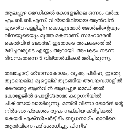
ആലപ്പുഴ മെഡിക്കൽ കോളേജിലെ ഒന്നാം വർഷ
എം.ബി.ബി.എസ്. വിദ്യാർഥിയായ ആൽവിൻ
എടത്വ പള്ളിച്ചിറ കൊച്ചുമോൻ ജോർജിന്റെയും
ലീനയുടെയും മൂത്ത മകനാണ്. സഹോദരൻ
കെൽവിൻ ജോർജ്. ഇതോടെ അപകടത്തിൽ
മരിച്ചവരുടെ എണ്ണം ആറായി. അപകടം നടന്ന
ദിവസംതന്നെ 5 വിദ്യാർഥികൾ മരിച്ചിരുന്നു.
തലച്ചോറ്, ശ്വാസകോശം, വൃക്ക, പ്ലീഹ, ഇടതു
തുടയെല്ല്, മുട്ടെല്ല് തുടങ്ങിയ അവയവങ്ങളിൽ
ക്ഷതമേറ്റ ആൽവിൻ ആലപ്പുഴ മെഡിക്കൽ
കോളേജിൽ പോളിട്രോമാ കാറ്റഗറിയിൽ
ചികിത്സയിലായിരുന്നു. മന്ത്രി വീണാ ജോർജിന്റെ
നിർദേശ പ്രകാരം രൂപം നല്കിയ ക്രിട്ടിക്കൽ
കെയർ എക്സ്പേർട്ട് ടീം ബുധനാഴ്ച രാവിലെ
ആൽവിനെ പരിശോധിച്ചു. പിന്നീട്