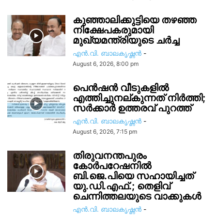
കുഞ്ഞാലിക്കുട്ടിയെ തഴഞ്ഞ
നിക്ഷേപകരുമായി
മുഖ്യമന്ത്രിയുടെ ചർച്ച
എൻ.വി. ബാലകൃഷ്ണൻ
-
August 6, 2026, 8:00 pm
പെൻഷൻ വീടുകളിൽ
എത്തിച്ചുനല്കുന്നത് നിർത്തി;
സര്‍ക്കാർ ഉത്തരവ് പുറത്ത്
എൻ.വി. ബാലകൃഷ്ണൻ
-
August 6, 2026, 7:15 pm
തിരുവനന്തപുരം
കോർപറേഷനിൽ
ബി.ജെ.പിയെ സഹായിച്ചത്
യു.ഡി.എഫ്.; തെളിവ്
ചെന്നിത്തലയുടെ വാക്കുകൾ
എൻ.വി. ബാലകൃഷ്ണൻ
-