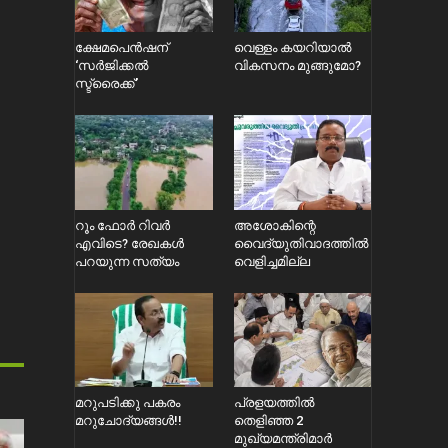
ക്ഷേമപെൻഷന്
വെള്ളം കയറിയാൽ
‘സർജിക്കൽ
വികസനം മുങ്ങുമോ?
സ്ട്രൈക്ക്’
റൂം ഫോർ റിവർ
അശോകിന്റെ
എവിടെ? രേഖകൾ
വൈദ്യുതിവാദത്തിൽ
പറയുന്ന സത്യം
വെളിച്ചമില്ല
മറുപടിക്കു പകരം
പ്രളയത്തിൽ
മറുചോദ്യങ്ങൾ!!
തെളിഞ്ഞ 2
മുഖ്യമന്ത്രിമാർ