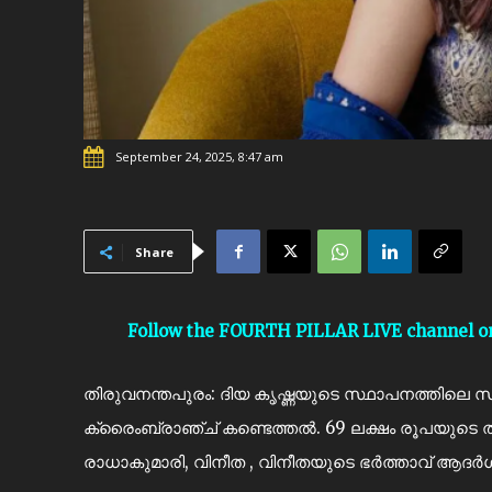
September 24, 2025, 8:47 am
Share
Follow the FOURTH PILLAR LIVE channel 
തിരുവനന്തപുരം: ദിയ കൃഷ്ണയുടെ സ്ഥാപനത്തിലെ സാമ്
ക്രൈംബ്രാഞ്ച് കണ്ടെത്തൽ. 69 ലക്ഷം രൂപയുടെ തട്ട
രാധാകുമാരി, വിനീത , വിനീതയുടെ ഭർത്താവ് ആദർശ് ത