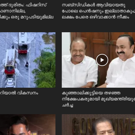
്ത് ദുരിതം: ഫിഷറിസ്‌
സബ്സിഡികൾ ആവിയായതു
 കാണാനില്ല,
പോലെ പെൻഷനും ഇല്ലാതാകും;
ിക്കും ഒരു മറുപടിയുമില്ല
ലക്ഷം പേരെ ഒഴിവാക്കാൻ നീക്കം
യറിയാൽ വികസനം
കുഞ്ഞാലിക്കുട്ടിയെ തഴഞ്ഞ
നിക്ഷേപകരുമായി മുഖ്യമന്ത്രിയു
ചർച്ച