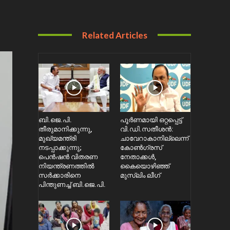
Related Articles
ബി.ജെ.പി.
പൂർണമായി ഒറ്റപ്പെട്ട്
തീരുമാനിക്കുന്നു,
വി.ഡി.സതീശൻ:
മുഖ്യമന്ത്രി
ചാവേറാകാനില്ലെന്ന്
നടപ്പാക്കുന്നു;
കോൺഗ്രസ്
പെൻഷൻ വിതരണ
നേതാക്കൾ,
നിയന്ത്രണത്തിൽ
കൈയൊഴിഞ്ഞ്
സ‍ർക്കാരിനെ
മുസ്ലിം ലീഗ്
പിന്തുണച്ച് ബി.ജെ.പി.