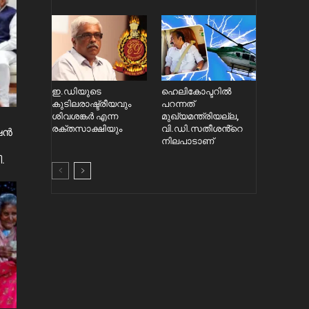
ഇ.ഡിയുടെ
ഹെലികോപ്ടറിൽ
കുടിലരാഷ്ട്രീയവും
പറന്നത്
ശിവശങ്കർ എന്ന
മുഖ്യമന്ത്രിയല്ല,
രക്തസാക്ഷിയും
വി.ഡി.സതീശൻ്റെ
ൻഷൻ
നിലപാടാണ്
.