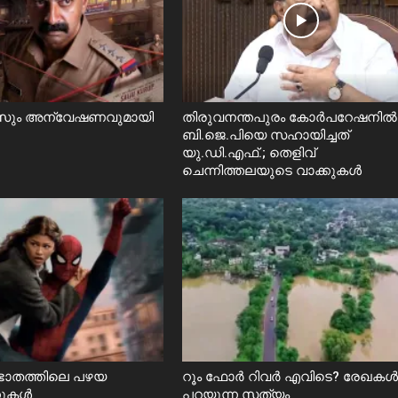
ും അന്വേഷണവുമായി
തിരുവനന്തപുരം കോർപറേഷനിൽ
ബി.ജെ.പിയെ സഹായിച്ചത്
യു.ഡി.എഫ്.; തെളിവ്
ചെന്നിത്തലയുടെ വാക്കുകൾ
ഭാതത്തിലെ പഴയ
റൂം ഫോർ റിവർ എവിടെ? രേഖകൾ
്കുകൾ
പറയുന്ന സത്യം