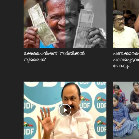
ക്ഷേമപെൻഷന് ‘സർജിക്കൽ
പണക്കാരന്
സ്ട്രൈക്ക്’
പാവപ്പെട്ടവ
പോകും