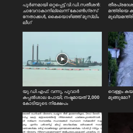
പൂർണമായി ഒറ്റപ്പെട്ട് വി.ഡി.സതീശൻ:
തീരപ്രദേശത
ചാവേറാകാനില്ലെന്ന് കോൺഗ്രസ്
മന്ത്രിയെ
നേതാക്കൾ, കൈയൊഴിഞ്ഞ് മുസ്ലിം
മുഖ്യമന്ത്ര
ലീഗ്
യു.ഡി.എഫ്. വന്നു, പൂവാർ
വെള്ളം ക
കപ്പൽശാല പോയി; നഷ്ടമായത് 2,000
മുങ്ങുമോ?
കോടിയുടെ നിക്ഷേപം