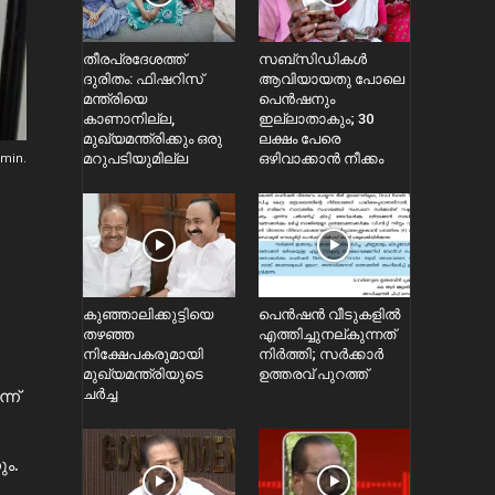
തീരപ്രദേശത്ത്
സബ്സിഡികൾ
ദുരിതം: ഫിഷറിസ്‌
ആവിയായതു പോലെ
മന്ത്രിയെ
പെൻഷനും
കാണാനില്ല,
ഇല്ലാതാകും; 30
മുഖ്യമന്ത്രിക്കും ഒരു
ലക്ഷം പേരെ
min.
മറുപടിയുമില്ല
ഒഴിവാക്കാൻ നീക്കം
കുഞ്ഞാലിക്കുട്ടിയെ
പെൻഷൻ വീടുകളിൽ
തഴഞ്ഞ
എത്തിച്ചുനല്കുന്നത്
നിക്ഷേപകരുമായി
നിർത്തി; സര്‍ക്കാർ
മുഖ്യമന്ത്രിയുടെ
ഉത്തരവ് പുറത്ത്
്ന്
ചർച്ച
ും.