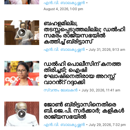
എൻ.വി. ബാലകൃഷ്ണൻ
-
August 4, 2026, 1:00 pm
ബഹളമില്ല,
തടസ്സപ്പെടുത്തലില്ല; ഡൽഹി
സമരം രാജ്യസഭയിൽ
കത്തിച്ച് ബ്രിട്ടാസ്
എൻ.വി. ബാലകൃഷ്ണൻ
-
July 31, 2026, 9:13 am
ഡൽഹി പൊലീസിന് കനത്ത
തിരിച്ചടി; ഐഷി
ഘോഷിനെതിരായ അറസ്റ്റ്
വാറൻ്റ് റദ്ദാക്കി
സ്വന്തം ലേഖകന്‍
-
July 30, 2026, 11:41 am
ജോൺ ബ്രിട്ടാസിനെതിരെ
ബി.ജെ.പി. സർക്കാർ; കളികൾ
രാജ്യസഭയിൽ
എൻ.വി. ബാലകൃഷ്ണൻ
-
July 29, 2026, 7:32 pm