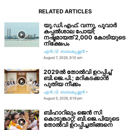
RELATED ARTICLES
യു.ഡി.എഫ്. വന്നു, പൂവാർ
കപ്പൽശാല പോയി;
നഷ്ടമായത് 2,000 കോടിയുടെ
നിക്ഷേപം
എൻ.വി. ബാലകൃഷ്ണൻ
-
August 7, 2026, 9:10 am
2029ൽ തോല്‍വി ഉറപ്പിച്ച്
ബി.ജെ.പി.; മറികടക്കാൻ
പുതിയ നീക്കം
എൻ.വി. ബാലകൃഷ്ണൻ
-
August 5, 2026, 6:19 pm
ബിഹാറിലും ജെൻ സി
കൊടുങ്കാറ്റ്; ബി.ജെ.പിയുടെ
തോൽവി ഉറപ്പിച്ചതിങ്ങനെ