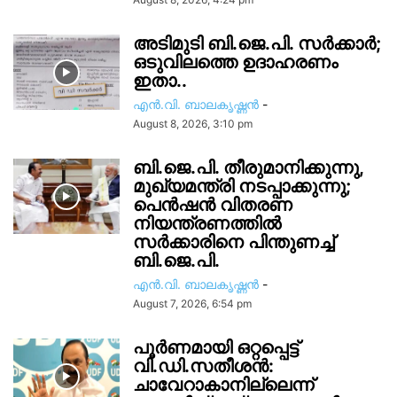
അടിമുടി ബി.ജെ.പി. സർക്കാർ;
ഒടുവിലത്തെ ഉദാഹരണം
ഇതാ..
എൻ.വി. ബാലകൃഷ്ണൻ
-
August 8, 2026, 3:10 pm
ബി.ജെ.പി. തീരുമാനിക്കുന്നു,
മുഖ്യമന്ത്രി നടപ്പാക്കുന്നു;
പെൻഷൻ വിതരണ
നിയന്ത്രണത്തിൽ
സ‍ർക്കാരിനെ പിന്തുണച്ച്
ബി.ജെ.പി.
എൻ.വി. ബാലകൃഷ്ണൻ
-
August 7, 2026, 6:54 pm
പൂർണമായി ഒറ്റപ്പെട്ട്
വി.ഡി.സതീശൻ:
ചാവേറാകാനില്ലെന്ന്