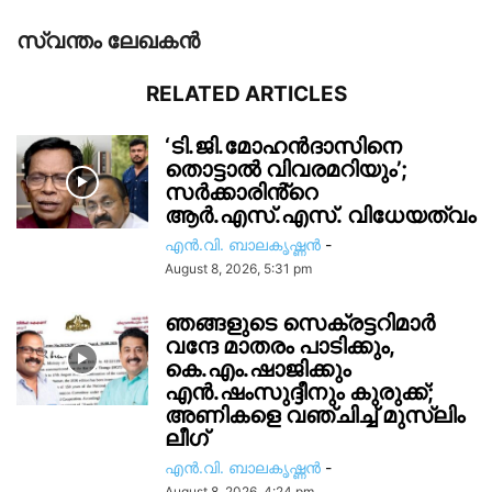
സ്വന്തം ലേഖകന്‍
RELATED ARTICLES
‘ടി.ജി.മോഹൻദാസിനെ
തൊട്ടാൽ വിവരമറിയും’;
സര്‍ക്കാരിൻ്റെ
ആർ.എസ്.എസ്. വിധേയത്വം
എൻ.വി. ബാലകൃഷ്ണൻ
-
August 8, 2026, 5:31 pm
ഞങ്ങളുടെ സെക്രട്ടറിമാർ
വന്ദേ മാതരം പാടിക്കും,
കെ.എം.ഷാജിക്കും
എൻ.ഷംസുദ്ദീനും കുരുക്ക്;
അണികളെ വഞ്ചിച്ച് മുസ്ലിം
ലീഗ്
എൻ.വി. ബാലകൃഷ്ണൻ
-
August 8, 2026, 4:24 pm