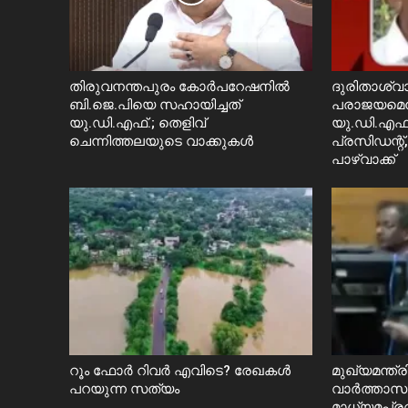
തിരുവനന്തപുരം കോർപറേഷനിൽ
ദുരിതാശ്വാ
ബി.ജെ.പിയെ സഹായിച്ചത്
പരാജയമെന്ന
യു.ഡി.എഫ്.; തെളിവ്
യു.ഡി.എഫ്
ചെന്നിത്തലയുടെ വാക്കുകൾ
പ്രസിഡന്റ്,
പാഴ്വാക്ക്
റൂം ഫോർ റിവർ എവിടെ? രേഖകൾ
മുഖ്യമന്ത്
പറയുന്ന സത്യം
വാർത്താസമ
മാധ്യമപ്ര