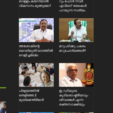
വെള്ളം കയറിയാൽ
റൂം ഫോർ റിവർ
വികസനം മുങ്ങുമോ?
എവിടെ? രേഖകൾ
പറയുന്ന സത്യം
അശോകിന്റെ
മറുപടിക്കു പകരം
വൈദ്യുതിവാദത്തിൽ
മറുചോദ്യങ്ങൾ!!
വെളിച്ചമില്ല
പ്രളയത്തിൽ
ഇ.ഡിയുടെ
തെളിഞ്ഞ 2
കുടിലരാഷ്ട്രീയവും
മുഖ്യമന്ത്രിമാർ
ശിവശങ്കർ എന്ന
രക്തസാക്ഷിയും