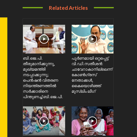
Related Articles
ബി.ജെ.പി.
പൂർണമായി ഒറ്റപ്പെട്ട്
തീരുമാനിക്കുന്നു,
വി.ഡി.സതീശൻ:
മുഖ്യമന്ത്രി
ചാവേറാകാനില്ലെന്ന്
നടപ്പാക്കുന്നു;
കോൺഗ്രസ്
പെൻഷൻ വിതരണ
നേതാക്കൾ,
നിയന്ത്രണത്തിൽ
കൈയൊഴിഞ്ഞ്
സ‍ർക്കാരിനെ
മുസ്ലിം ലീഗ്
പിന്തുണച്ച് ബി.ജെ.പി.