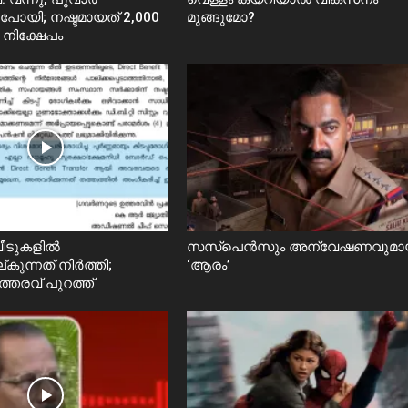
പോയി; നഷ്ടമായത് 2,000
മുങ്ങുമോ?
നിക്ഷേപം
ീടുകളിൽ
സസ്പെൻസും അന്വേഷണവുമാ
്കുന്നത് നിർത്തി;
‘ആരം’
ത്തരവ് പുറത്ത്