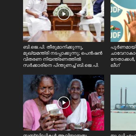
ബി.ജെ.പി. തീരുമാനിക്കുന്നു,
പൂർണമായി ഒ
മുഖ്യമന്ത്രി നടപ്പാക്കുന്നു; പെൻഷൻ
ചാവേറാകാ
വിതരണ നിയന്ത്രണത്തിൽ
നേതാക്കൾ,
സ‍ർക്കാരിനെ പിന്തുണച്ച് ബി.ജെ.പി.
ലീഗ്
സബ്സിഡികൾ ആവിയായതു
യു.ഡി.എഫ്.