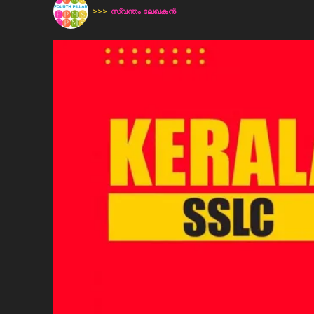
>>>
സ്വന്തം ലേഖകന്‍