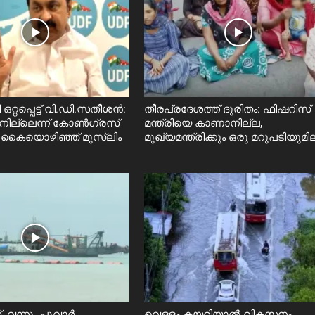
റ്റപ്പെട്ട് വി.ഡി.സതീശൻ:
തീരപ്രദേശത്ത് ദുരിതം: ഫിഷറിസ്‌
നില്ലെന്ന് കോൺഗ്രസ്
മന്ത്രിയെ കാണാനില്ല,
 കൈയൊഴിഞ്ഞ് മുസ്ലിം
മുഖ്യമന്ത്രിക്കും ഒരു മറുപടിയുമി
 വന്നു, പൂവാർ
വെള്ളം കയറിയാൽ വികസനം