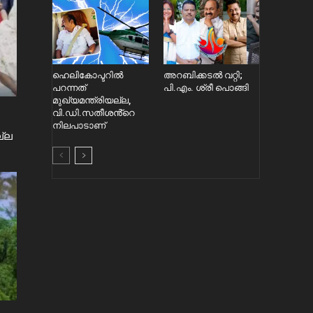
ഹെലികോപ്ടറിൽ
അറബിക്കടൽ വറ്റി;
പറന്നത്
പി.എം. ശ്രീ പൊങ്ങി
മുഖ്യമന്ത്രിയല്ല,
വി.ഡി.സതീശൻ്റെ
നിലപാടാണ്
ല്ല