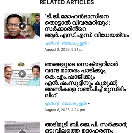
RELATED ARTICLES
‘ടി.ജി.മോഹൻദാസിനെ
തൊട്ടാൽ വിവരമറിയും’;
സര്‍ക്കാരിൻ്റെ
ആർ.എസ്.എസ്. വിധേയത്വം
എൻ.വി. ബാലകൃഷ്ണൻ
-
August 8, 2026, 5:31 pm
ഞങ്ങളുടെ സെക്രട്ടറിമാർ
വന്ദേ മാതരം പാടിക്കും,
കെ.എം.ഷാജിക്കും
എൻ.ഷംസുദ്ദീനും കുരുക്ക്;
അണികളെ വഞ്ചിച്ച് മുസ്ലിം
ലീഗ്
എൻ.വി. ബാലകൃഷ്ണൻ
-
August 8, 2026, 4:24 pm
അടിമുടി ബി.ജെ.പി. സർക്കാർ;
ഒടുവിലത്തെ ഉദാഹരണം