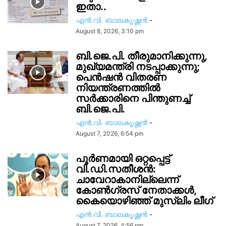
ഇതാ..
എൻ.വി. ബാലകൃഷ്ണൻ
-
August 8, 2026, 3:10 pm
ബി.ജെ.പി. തീരുമാനിക്കുന്നു,
മുഖ്യമന്ത്രി നടപ്പാക്കുന്നു;
പെൻഷൻ വിതരണ
നിയന്ത്രണത്തിൽ
സ‍ർക്കാരിനെ പിന്തുണച്ച്
ബി.ജെ.പി.
എൻ.വി. ബാലകൃഷ്ണൻ
-
August 7, 2026, 6:54 pm
പൂർണമായി ഒറ്റപ്പെട്ട്
വി.ഡി.സതീശൻ:
ചാവേറാകാനില്ലെന്ന്
കോൺഗ്രസ് നേതാക്കൾ,
കൈയൊഴിഞ്ഞ് മുസ്ലിം ലീഗ്
എൻ.വി. ബാലകൃഷ്ണൻ
-
August 7, 2026, 4:56 pm