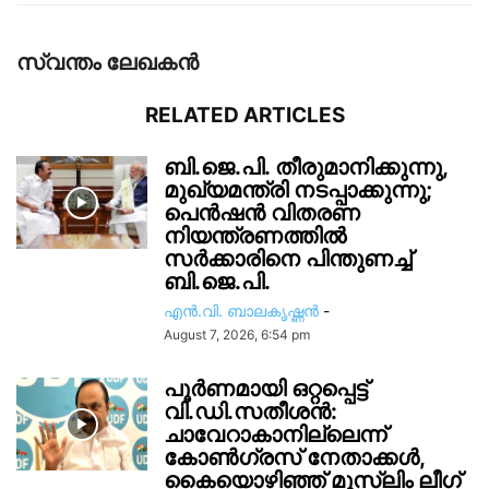
സ്വന്തം ലേഖകന്‍
RELATED ARTICLES
ബി.ജെ.പി. തീരുമാനിക്കുന്നു,
മുഖ്യമന്ത്രി നടപ്പാക്കുന്നു;
പെൻഷൻ വിതരണ
നിയന്ത്രണത്തിൽ
സ‍ർക്കാരിനെ പിന്തുണച്ച്
ബി.ജെ.പി.
എൻ.വി. ബാലകൃഷ്ണൻ
-
August 7, 2026, 6:54 pm
പൂർണമായി ഒറ്റപ്പെട്ട്
വി.ഡി.സതീശൻ:
ചാവേറാകാനില്ലെന്ന്
കോൺഗ്രസ് നേതാക്കൾ,
കൈയൊഴിഞ്ഞ് മുസ്ലിം ലീഗ്