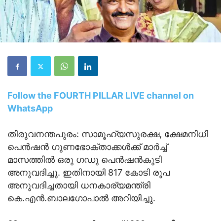
Follow the FOURTH PILLAR LIVE channel on
WhatsApp
തിരുവനന്തപുരം: സാമൂഹ്യസുരക്ഷ, ക്ഷേമനിധി
പെൻഷൻ ഗുണഭോക്താക്കൾക്ക്‌ മാർച്ച്‌
മാസത്തിൽ ഒരു ഗഡു പെൻഷൻകൂടി
അനുവദിച്ചു. ഇതിനായി 817 കോടി രൂപ
അനുവദിച്ചതായി ധനകാര്യമന്ത്രി
കെ.എൻ.ബാലഗോപാൽ അറിയിച്ചു.