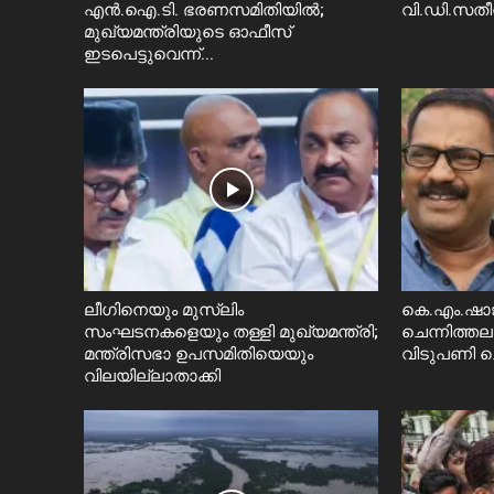
എൻ.ഐ.ടി. ഭരണസമിതിയിൽ;
വി.ഡി.സത
മുഖ്യമന്ത്രിയുടെ ഓഫീസ്
ഇടപെട്ടുവെന്ന്...
ലീഗിനെയും മുസ്ലിം
കെ.എം.ഷാജി
സംഘടനകളെയും തള്ളി മുഖ്യമന്ത്രി;
ചെന്നിത്തലയ
മന്ത്രിസഭാ ഉപസമിതിയെയും
വിടുപണി ച
വിലയില്ലാതാക്കി