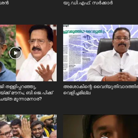
ീശൻ
യു.ഡി.എഫ്. സർക്കാര്‍
 തള്ളിപ്പറഞ്ഞു,
അശോകിന്റെ വൈദ്യുതിവാദത്ത
്ക്ക് മൗനം; ബി.ജെ.പിക്ക്
വെളിച്ചമില്ല
െയ്ത മൂന്നാമനാര്?