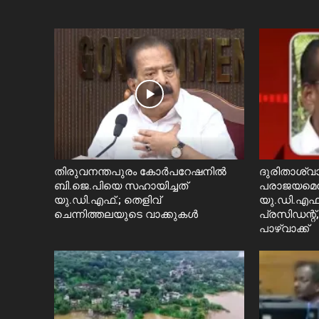
തിരുവനന്തപുരം കോർപറേഷനിൽ
ദുരിതാശ്വാ
ബി.ജെ.പിയെ സഹായിച്ചത്
പരാജയമെന്ന
യു.ഡി.എഫ്.; തെളിവ്
യു.ഡി.എഫ്
ചെന്നിത്തലയുടെ വാക്കുകൾ
പ്രസിഡന്റ്,
പാഴ്വാക്ക്