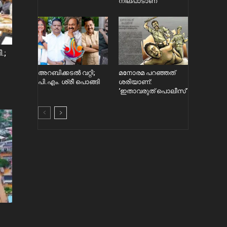
നിലപാടാണ്
.;
അറബിക്കടൽ വറ്റി;
മനോരമ പറഞ്ഞത്
പി.എം. ശ്രീ പൊങ്ങി
ശരിയാണ്:
‘ഇതാവരുത് പൊലീസ്’