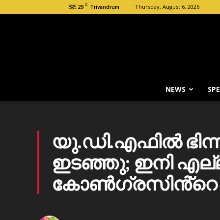
C
29
Thursday, August 6, 2026
Trivandrum
NEWS
SPE
യു.ഡി.എഫിൽ ഭിന്ന
ഇടഞ്ഞു; ഇനി എല്
കോൺഗ്രസിൻ്റെ ഉ