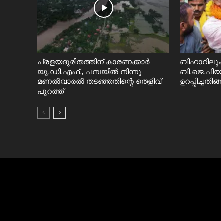
പ്രളയദുരിതത്തിന് കാരണക്കാർ
ബിഹാറിലും 
യു.ഡി.എഫ്., പമ്പയിൽ നിന്നു
ബി.ജെ.പി
മണൽവാരൽ തടഞ്ഞതിന്റെ തെളിവ്
ഉറപ്പിച്ചതി
പുറത്ത്