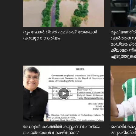
റൂം ഫോർ റിവർ എവിടെ? രേഖകൾ
മുഖ്യമന്ത്
പറയുന്ന സത്യം
വാർത്താസമ
മാധ്യമപ്ര
ക്യാമറ നിര
എടുത്തുക
ഡോളർ കടത്തിൽ കസ്റ്റംസ് ചോദ്യം
ഹെലികോപ്ടര
ചെയ്തയാൾ കോഴിക്കോട്
മറുപടിയില്