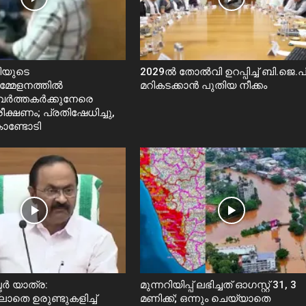
രിയുടെ
2029ൽ തോല്‍വി ഉറപ്പിച്ച് ബി.ജെ.പി
്മേളനത്തിൽ
മറികടക്കാൻ പുതിയ നീക്കം
വർത്തകർക്കുനേരെ
ീക്ഷണം; പ്രതിഷേധിച്ചു,
ൊണ്ടോടി
്‍ യാത്ര:
മുന്നറിയിപ്പ് ലഭിച്ചത് ഓഗസ്റ്റ് 31, 3
ലാതെ ഉരുണ്ടുകളിച്ച്
മണിക്ക്; ഒന്നും ചെയ്യാതെ