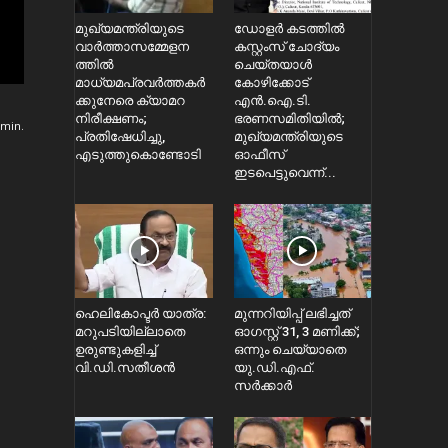
മുഖ്യമന്ത്രിയുടെ
ഡോളർ കടത്തിൽ
വാർത്താസമ്മേളന
കസ്റ്റംസ് ചോദ്യം
ത്തിൽ
ചെയ്തയാൾ
മാധ്യമപ്രവർത്തകർ
കോഴിക്കോട്
ക്കുനേരെ ക്യാമറ
എൻ.ഐ.ടി.
നിരീക്ഷണം;
ഭരണസമിതിയിൽ;
min.
പ്രതിഷേധിച്ചു,
മുഖ്യമന്ത്രിയുടെ
എടുത്തുകൊണ്ടോടി
ഓഫീസ്
ഇടപെട്ടുവെന്ന്...
ഹെലികോപ്ടര്‍ യാത്ര:
മുന്നറിയിപ്പ് ലഭിച്ചത്
മറുപടിയില്ലാതെ
ഓഗസ്റ്റ് 31, 3 മണിക്ക്;
ഉരുണ്ടുകളിച്ച്
ഒന്നും ചെയ്യാതെ
വി.ഡി.സതീശൻ
യു.ഡി.എഫ്.
സർക്കാര്‍