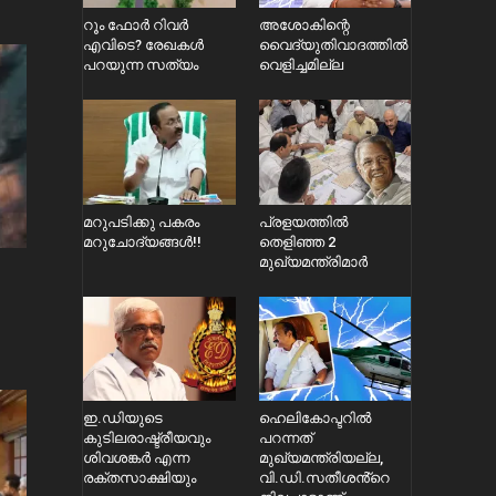
റൂം ഫോർ റിവർ
അശോകിന്റെ
എവിടെ? രേഖകൾ
വൈദ്യുതിവാദത്തിൽ
പറയുന്ന സത്യം
വെളിച്ചമില്ല
മറുപടിക്കു പകരം
പ്രളയത്തിൽ
മറുചോദ്യങ്ങൾ!!
തെളിഞ്ഞ 2
മുഖ്യമന്ത്രിമാർ
ഇ.ഡിയുടെ
ഹെലികോപ്ടറിൽ
കുടിലരാഷ്ട്രീയവും
പറന്നത്
ശിവശങ്കർ എന്ന
മുഖ്യമന്ത്രിയല്ല,
രക്തസാക്ഷിയും
വി.ഡി.സതീശൻ്റെ