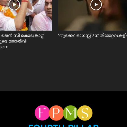
ജെൻ സി കൊടുങ്കാറ്റ്;
‘തുടക്കം’ ഓഗസ്റ്റ് 7ന് തിയേറ്ററുകള
യുടെ തോൽവി
ങ്ങനെ