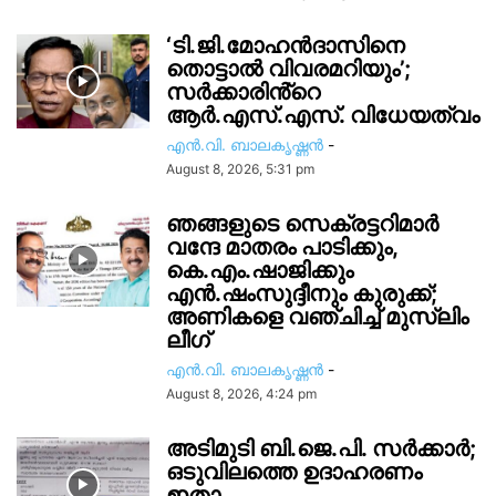
‘ടി.ജി.മോഹൻദാസിനെ
തൊട്ടാൽ വിവരമറിയും’;
സര്‍ക്കാരിൻ്റെ
ആർ.എസ്.എസ്. വിധേയത്വം
എൻ.വി. ബാലകൃഷ്ണൻ
-
August 8, 2026, 5:31 pm
ഞങ്ങളുടെ സെക്രട്ടറിമാർ
വന്ദേ മാതരം പാടിക്കും,
കെ.എം.ഷാജിക്കും
എൻ.ഷംസുദ്ദീനും കുരുക്ക്;
അണികളെ വഞ്ചിച്ച് മുസ്ലിം
ലീഗ്
എൻ.വി. ബാലകൃഷ്ണൻ
-
August 8, 2026, 4:24 pm
അടിമുടി ബി.ജെ.പി. സർക്കാർ;
ഒടുവിലത്തെ ഉദാഹരണം
ഇതാ..