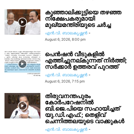
കുഞ്ഞാലിക്കുട്ടിയെ തഴഞ്ഞ
നിക്ഷേപകരുമായി
മുഖ്യമന്ത്രിയുടെ ചർച്ച
എൻ.വി. ബാലകൃഷ്ണൻ
-
August 6, 2026, 8:00 pm
പെൻഷൻ വീടുകളിൽ
എത്തിച്ചുനല്കുന്നത് നിർത്തി;
സര്‍ക്കാർ ഉത്തരവ് പുറത്ത്
എൻ.വി. ബാലകൃഷ്ണൻ
-
August 6, 2026, 7:15 pm
തിരുവനന്തപുരം
കോർപറേഷനിൽ
ബി.ജെ.പിയെ സഹായിച്ചത്
യു.ഡി.എഫ്.; തെളിവ്
ചെന്നിത്തലയുടെ വാക്കുകൾ
എൻ.വി. ബാലകൃഷ്ണൻ
-