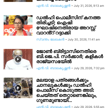
എൻ.വി. ബാലകൃഷ്ണൻ
-
July 31, 2026, 9:13 am
ഡൽഹി പൊലീസിന് കനത്ത
തിരിച്ചടി; ഐഷി
ഘോഷിനെതിരായ അറസ്റ്റ്
വാറൻ്റ് റദ്ദാക്കി
സ്വന്തം ലേഖകന്‍
-
July 30, 2026, 11:41 am
ജോൺ ബ്രിട്ടാസിനെതിരെ
ബി.ജെ.പി. സർക്കാർ; കളികൾ
രാജ്യസഭയിൽ
എൻ.വി. ബാലകൃഷ്ണൻ
-
July 29, 2026, 7:32 pm
മലയാള പത്രങ്ങൾക്കും
ചാനലുകൾക്കും ഡൽഹി
പൊലീസ് കൊടുത്ത അടി:
ചെയ്തത് തെറ്റാണെങ്കിലും,
ഗുണമുണ്ടായി…
എൻ.വി. ബാലകൃഷ്ണൻ
-
July 29, 2026, 5:55 pm