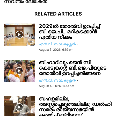
സ്വന്തം ലേഖകന്‍
RELATED ARTICLES
2029ൽ തോല്‍വി ഉറപ്പിച്ച്
ബി.ജെ.പി.; മറികടക്കാൻ
പുതിയ നീക്കം
എൻ.വി. ബാലകൃഷ്ണൻ
-
August 5, 2026, 6:19 pm
ബിഹാറിലും ജെൻ സി
കൊടുങ്കാറ്റ്; ബി.ജെ.പിയുടെ
തോൽവി ഉറപ്പിച്ചതിങ്ങനെ
എൻ.വി. ബാലകൃഷ്ണൻ
-
August 4, 2026, 1:00 pm
ബഹളമില്ല,
തടസ്സപ്പെടുത്തലില്ല; ഡൽഹി
സമരം രാജ്യസഭയിൽ
കത്തിച്ച് ബ്രിട്ടാസ്