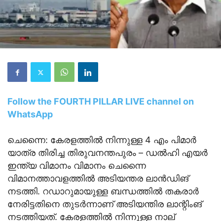
Follow the FOURTH PILLAR LIVE channel on
WhatsApp
ചെന്നൈ: കേരളത്തിൽ നിന്നുള്ള 4 എം പിമാർ
യാത്ര തിരിച്ച തിരുവനന്തപുരം – ഡൽഹി എയർ
ഇന്ത്യ വിമാനം വിമാനം ചെന്നൈ
വിമാനത്താവളത്തിൽ അടിയന്തര ലാൻഡിങ്
നടത്തി. റഡാറുമായുള്ള ബന്ധത്തിൽ തകരാർ
നേരിട്ടതിനെ തുടർന്നാണ് അടിയന്തിര ലാന്റിംങ്
നടത്തിയത്. കേരളത്തിൽ നിന്നുള്ള നാല്