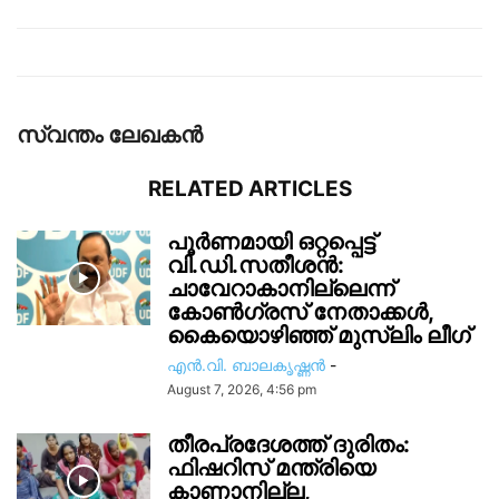
സ്വന്തം ലേഖകന്‍
RELATED ARTICLES
പൂർണമായി ഒറ്റപ്പെട്ട്
വി.ഡി.സതീശൻ:
ചാവേറാകാനില്ലെന്ന്
കോൺഗ്രസ് നേതാക്കൾ,
കൈയൊഴിഞ്ഞ് മുസ്ലിം ലീഗ്
എൻ.വി. ബാലകൃഷ്ണൻ
-
August 7, 2026, 4:56 pm
തീരപ്രദേശത്ത് ദുരിതം:
ഫിഷറിസ്‌ മന്ത്രിയെ
കാണാനില്ല,