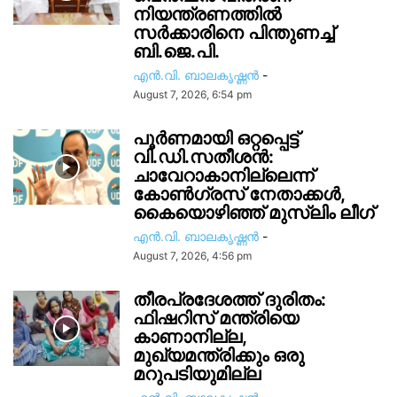
നിയന്ത്രണത്തിൽ
സ‍ർക്കാരിനെ പിന്തുണച്ച്
ബി.ജെ.പി.
എൻ.വി. ബാലകൃഷ്ണൻ
-
August 7, 2026, 6:54 pm
പൂർണമായി ഒറ്റപ്പെട്ട്
വി.ഡി.സതീശൻ:
ചാവേറാകാനില്ലെന്ന്
കോൺഗ്രസ് നേതാക്കൾ,
കൈയൊഴിഞ്ഞ് മുസ്ലിം ലീഗ്
എൻ.വി. ബാലകൃഷ്ണൻ
-
August 7, 2026, 4:56 pm
തീരപ്രദേശത്ത് ദുരിതം:
ഫിഷറിസ്‌ മന്ത്രിയെ
കാണാനില്ല,
മുഖ്യമന്ത്രിക്കും ഒരു
മറുപടിയുമില്ല