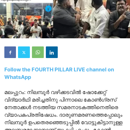
Follow the FOURTH PILLAR LIVE channel on
WhatsApp
മലപ്പുറം: നിലമ്പൂർ വഴിക്കടവിൽ ഷോക്കേറ്റ്
വിദ്യാർഥി മരിച്ചതിനു പിന്നാലെ കോൺ​ഗ്രസ്
നേതാക്കൾ നടത്തിയ സമരനാടകത്തിനെതിരെ
വ്യാപകപ്രതിഷേധം. ദാരുണമരണത്തെപ്പോലും
നിലമ്പൂർ ഉപതെരഞ്ഞെടുപ്പിൽ വോട്ടുകിട്ടാനുള്ള
അവസരമാക്കാനാണ് യു.ഡി.എഫും കോൺ​